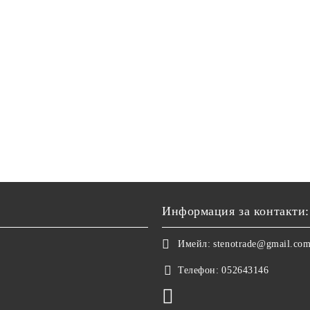
Информация за контакти:
Имейл:
stenotrade@gmail.co
Телефон:
052643146