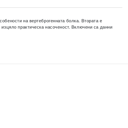
собености на вертеброгенната болка. Втората е
а изцяло практическа насоченост. Включени са данни