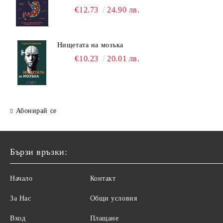
€12.73
24.90 лв.
Нищетата на мозъка
€10.23
20.01 лв.
Абонирай се
Бързи връзки:
Начало
Контакт
За Нас
Общи условия
Вход
Плащане