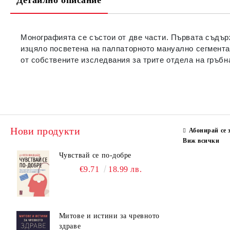
Детайлно описание
Монографията се състои от две части. Първата съдър
изцяло посветена на палпаторното мануално сегмента
от собствените изследвания за трите отдела на гръбн
Нови продукти
Абонирай се 
Виж всички
Чувствай се по-добре
€9.71
18.99 лв.
Митове и истини за чревното
здраве