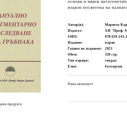
основи и някои патогенетич
изцяло посветена на палпат
Автор(и):
Мариета Ка
Издател:
АИ "Проф. М
ISBN:
978-619-245-
Издание:
първо
Година на издаване:
2023
Обем:
320
стр.
Тип корица:
твърда
Език:
български
Няма наличност
цени продукта