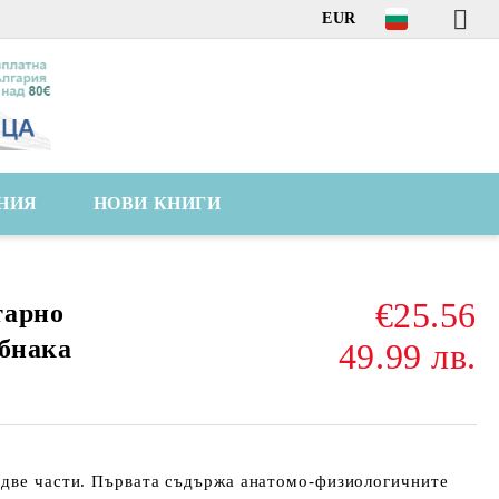
EUR
НИЯ
НОВИ КНИГИ
€25.56
тарно
ъбнака
49.99 лв.
 две части. Първата съдържа анатомо-физиологичните