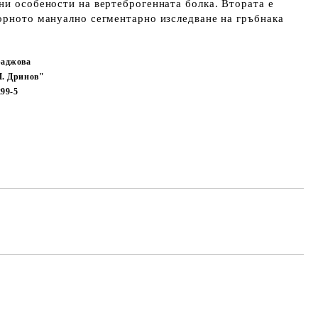
ни особености на вертеброгенната болка. Втората е
орното мануално сегментарно изследване на гръбнака
раджова
. Дринов"
299-5
Добави в желани