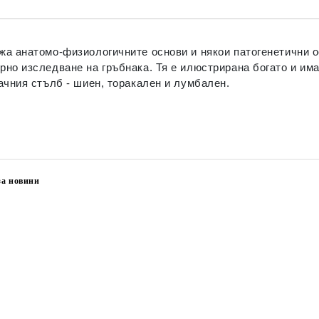
жа анатомо-физиологичните основи и някои патогенетични о
рно изследване на гръбнака. Тя е илюстрирана богато и им
ачния стълб - шиен, торакален и лумбален.
за новини