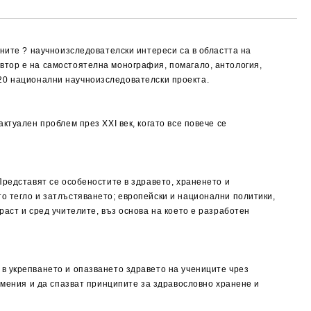
вните ? научноизследователски интереси са в областта на
втор е на самостоятелна монография, помагало, антология,
ад 20 национални научноизследователски проекта.
ктуален проблем през XXI век, когато все повече се
Представят се особеностите в здравето, храненето и
о тегло и затлъстяването; европейски и национални политики,
аст и сред учителите, въз основа на което е разработен
в укрепването и опазването здравето на учениците чрез
умения и да спазват принципите за здравословно хранене и