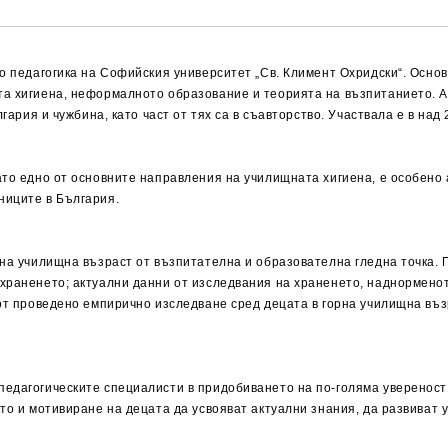
по педагогика на Софийския университет „Св. Климент Охридски“. Осно
та хигиена, неформалното образование и теорията на възпитанието. А
лгария и чужбина, като част от тях са в съавторство. Участвала е в н
то едно от основните направления на училищната хигиена, е особено а
ниците в България.
рна училищна възраст от възпитателна и образователна гледна точка. 
храненето; актуални данни от изследвания на храненето, наднорменот
от проведено емпирично изследване сред децата в горна училищна възр
едагогическите специалисти в придобиването на по-голяма увереност 
то и мотивиране на децата да усвояват актуални знания, да развиват 