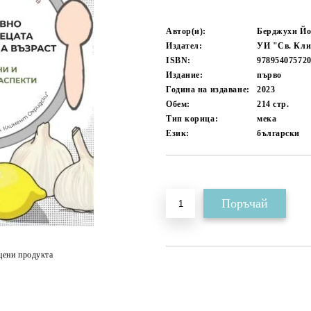
Автор(и):
Берджухи Йо
Издател:
УИ "Св. Кли
ISBN:
97895407572
Издание:
първо
Година на издаване:
2023
Обем:
214
стр.
Тип корица:
мека
Език:
български
Добави в желани
цени продукта