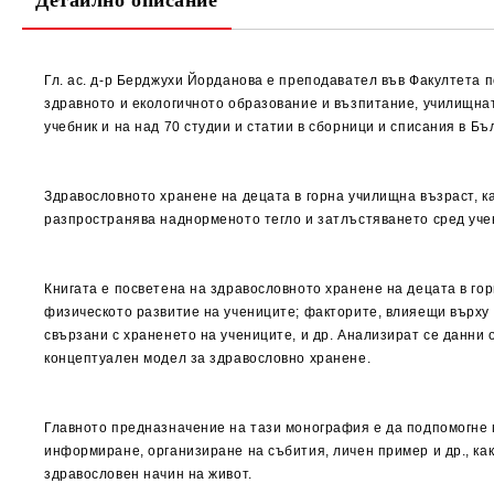
Детайлно описание
Гл. ас. д-р Берджухи Йорданова е преподавател във Факултета 
здравното и екологичното образование и възпитание, училищна
учебник и на над 70 студии и статии в сборници и списания в Бъ
Здравословното хранене на децата в горна училищна възраст, ка
разпространява наднорменото тегло и затлъстяването сред уче
Книгата е посветена на здравословното хранене на децата в го
физическото развитие на учениците; факторите, влияещи върху 
свързани с храненето на учениците, и др. Анализират се данни 
концептуален модел за здравословно хранене.
Главното предназначение на тази монография е да подпомогне п
информиране, организиране на събития, личен пример и др., как
здравословен начин на живот.