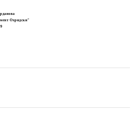
рданова
мент Охридски"
09