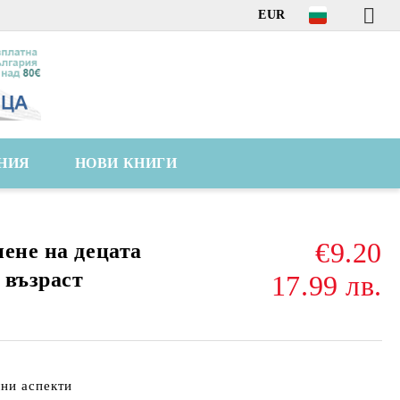
EUR
НИЯ
НОВИ КНИГИ
€9.20
ене на децата
 възраст
17.99 лв.
лни аспекти