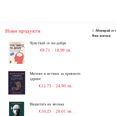
Нови продукти
Абонирай се 
Виж всички
Чувствай се по-добре
€9.71
18.99 лв.
Митове и истини за чревното
здраве
€12.73
24.90 лв.
Нищетата на мозъка
€10.23
20.01 лв.