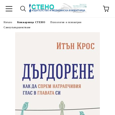
Начало
Книжарница СТЕНО
Психология и психиатрия
Самоусъвършенстване