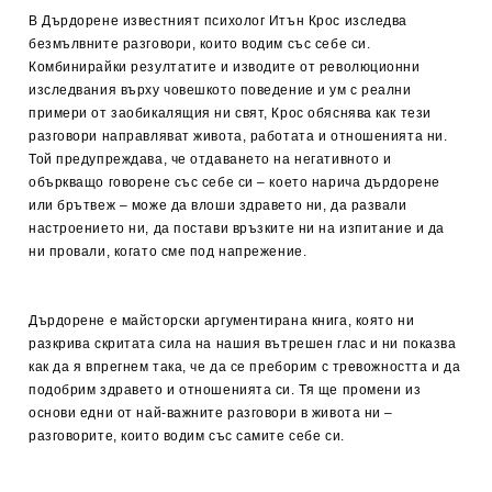
В Дърдорене известният психолог Итън Крос изследва
безмълвните разговори, които водим със себе си.
Комбинирайки резултатите и изводите от революционни
изследвания върху човешкото поведение и ум с реални
примери от заобикалящия ни свят, Крос обяснява как тези
разговори направляват живота, работата и отношенията ни.
Той предупреждава, че отдаването на негативното и
объркващо говорене със себе си – което нарича дърдорене
или брътвеж – може да влоши здравето ни, да развали
настроението ни, да постави връзките ни на изпитание и да
ни провали, когато сме под напрежение.
Дърдорене е майсторски аргументирана книга, която ни
разкрива скритата сила на нашия вътрешен глас и ни показва
как да я впрегнем така, че да се преборим с тревожността и да
подобрим здравето и отношенията си. Тя ще промени из
основи едни от най-важните разговори в живота ни –
разговорите, които водим със самите себе си.