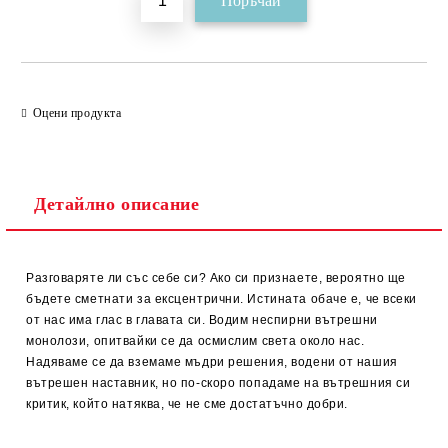
Оцени продукта
Детайлно описание
Разговаряте ли със себе си? Ако си признаете, вероятно ще
бъдете сметнати за ексцентрични. Истината обаче е, че всеки
от нас има глас в главата си. Водим неспирни вътрешни
монолози, опитвайки се да осмислим света около нас.
Надяваме се да вземаме мъдри решения, водени от нашия
вътрешен наставник, но по-скоро попадаме на вътрешния си
критик, който натяква, че не сме достатъчно добри.