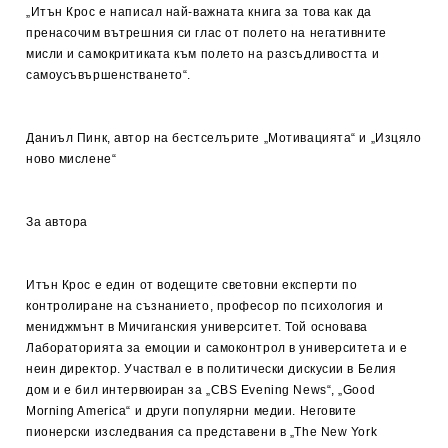
„Итън Крос е написал най-важната книга за това как да
пренасочим вътрешния си глас от полето на негативните
мисли и самокритиката към полето на разсъдливостта и
самоусъвършенстването“.
Даниъл Пинк, автор на бестселърите „Мотивацията“ и „Изцяло
ново мислене“
За автора
Итън Крос е един от водещите световни експерти по
контролиране на съзнанието, професор по психология и
мениджмънт в Мичиганския университет. Той основава
Лабораторията за емоции и самоконтрол в университета и е
неин директор. Участвал е в политически дискусии в Белия
дом и е бил интервюиран за „CBS Evening News“, „Good
Morning America“ и други популярни медии. Неговите
пионерски изследвания са представени в „The New York