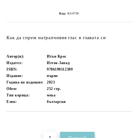
Код:
KS4739
Как да спрем натрапчивия глас в главата си
Автор(и):
Итън Крос
Издател:
Изток-Запад
ISBN:
9786190112389
Издание:
първо
Година на издаване:
2023
Обем:
252
стр.
Тип корица:
мека
Език:
български
Добави в желани