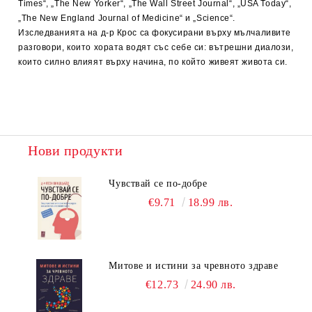
Times“, „The New Yorker“, „The Wall Street Journal“, „USA Today“,
„The New England Journal of Medicine“ и „Science“.
Изследванията на д-р Крос са фокусирани върху мълчаливите
разговори, които хората водят със себе си: вътрешни диалози,
които силно влияят върху начина, по който живеят живота си.
Нови продукти
Чувствай се по-добре
€9.71
18.99 лв.
Митове и истини за чревното здраве
€12.73
24.90 лв.