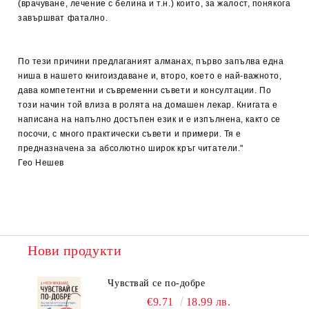
(врачуване, лечение с белина и т.н.) които, за жалост, понякога
завършват фатално.
По тези причини предлаганият алманах, първо запълва една
ниша в нашето книгоиздаване и, второ, което е най-важното,
дава компетентни и съвременни съвети и консултации. По
този начин той влиза в ролята на домашен лекар. Книгата е
написана на напълно достъпен език и е изпълнена, както се
посочи, с много практически съвети и примери. Тя е
предназначена за абсолютно широк кръг читатели."
Гео Нешев
Нови продукти
Чувствай се по-добре
€9.71
18.99 лв.