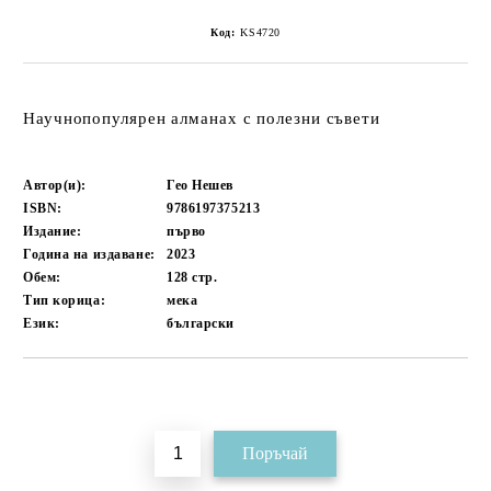
Код:
KS4720
Научнопопулярен алманах с полезни съвети
Автор(и):
Гео Нешев
ISBN:
9786197375213
Издание:
първо
Година на издаване:
2023
Обем:
128
стр.
Тип корица:
мека
Език:
български
Добави в желани