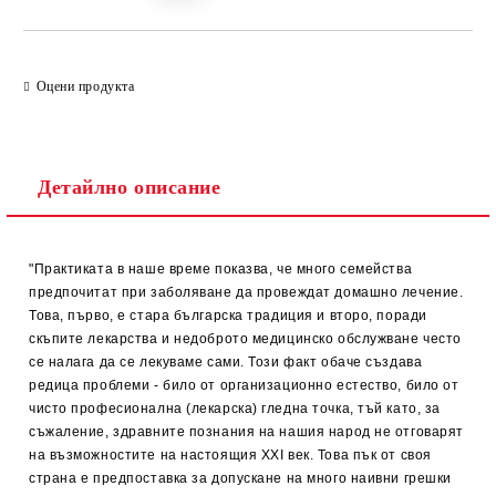
Оцени продукта
Детайлно описание
"Практиката в наше време показва, че много семейства
предпочитат при заболяване да провеждат домашно лечение.
Това, първо, е стара българска традиция и второ, поради
скъпите лекарства и недоброто медицинско обслужване често
се налага да се лекуваме сами. Този факт обаче създава
редица проблеми - било от организационно естество, било от
чисто професионална (лекарска) гледна точка, тъй като, за
съжаление, здравните познания на нашия народ не отговарят
на възможностите на настоящия XXI век. Това пък от своя
страна е предпоставка за допускане на много наивни грешки