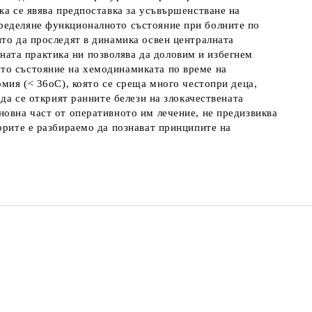
ка се явява предпоставка за усъвършенстване на
пределяне функционалното състояние при болните по
ито да проследят в динамика освен централната
ата практика ни позволява да доловим и избегнем
ото състояние на хемодинамиката по време на
рмия (< 36оС), която се среща много честопри деца,
да се открият ранните белези на злокачествената
новна част от оперативното им лечение, не предизвиква
орите е разбираемо да познават принципите на