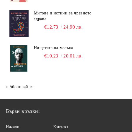
Митове и истини за чревното
здраве
€12.73
24.90 лв.
Нищетата на мозъка
€10.23
20.01 лв.
Абонирай се
Бързи връзки:
Начало
Контакт