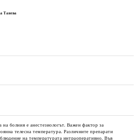
на Танева
Добави в желани
та на болния е анестезиологът. Важен фактор за
оянна телесна температура. Различните препарати
наблюдение на температурата интраоперативно. Във