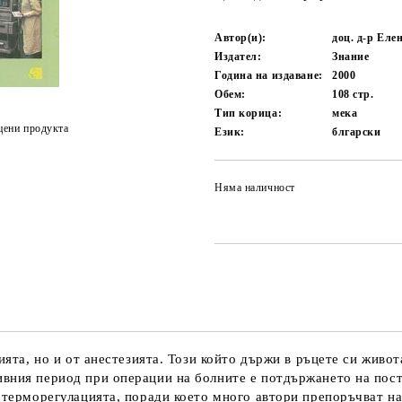
Автор(и):
доц. д-р Еле
Издател:
Знание
Година на издаване:
2000
Обем:
108
стр.
Тип корица:
мека
цени продукта
Език:
блгарски
Няма наличност
ията, но и от анестезията. Този който държи в ръцете си живо
ивния период при операции на болните е потдържането на пост
у терморегулацията, поради което много автори препоръчват 