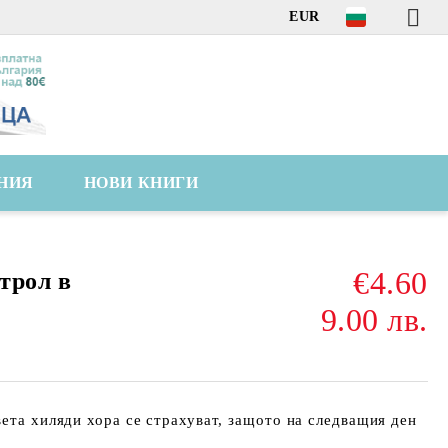
EUR
НИЯ
НОВИ КНИГИ
€4.60
трол в
9.00 лв.
вета хиляди хора се страхуват, защото на следващия ден