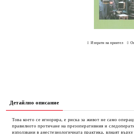
Изпрати на приятел
О
Детайлно описание
Това което се игнорира, е риска за живот не само операц
правилното протичане на презоперативния и следоперат
използвани в анестезиологичната практика, влиаят върх