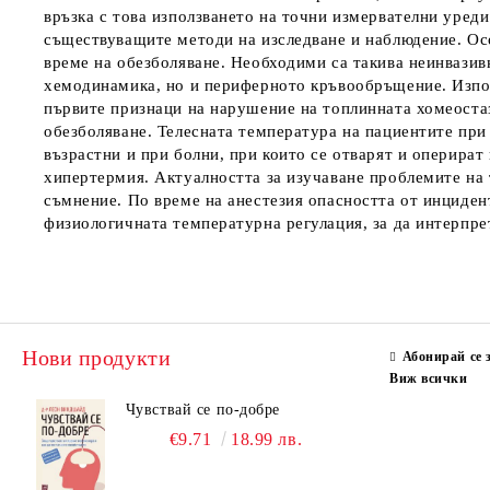
връзка с това използването на точни измервателни уреди
съществуващите методи на изследване и наблюдение. Ос
време на обезболяване. Необходими са такива неинвазив
хемодинамика, но и периферното кръвообръщение. Изпол
първите признаци на нарушение на топлинната хомеоста
обезболяване. Телесната температура на пациентите при 
възрастни и при болни, при които се отварят и оперират
хипертермия. Актуалността за изучаване проблемите на 
съмнение. По време на анестезия опасността от инциден
физиологичната температурна регулация, за да интерпр
Нови продукти
Абонирай се 
Виж всички
Чувствай се по-добре
€9.71
18.99 лв.