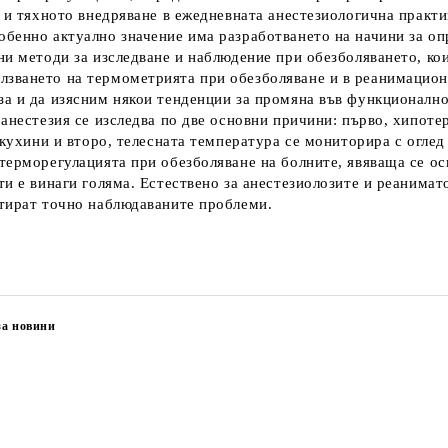
 и тяхното внедряване в ежедневната анестезиологична практи
обенно актуално значение има разработването на начини за о
ни методи за изследване и наблюдение при обезболяването, ко
зването на термометрията при обезболяване и в реанимационн
за и да изясним някои тенденции за промяна във функционалн
анестезия се изследва по две основни причини: първо, хипоте
 кухини и второ, телесната температура се мониторира с оглед 
терморегулацията при обезболяване на болните, явяваща се ос
ти е винаги голяма. Естествено за анестезиолозите и реанимат
етират точно наблюдаваните проблеми.
за новини