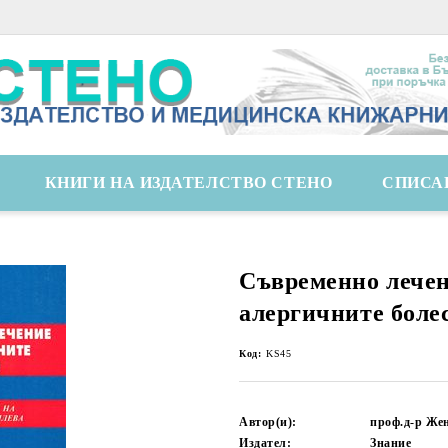
КНИГИ НА ИЗДАТЕЛСТВО СТЕНО
СПИСА
Съвременно лечен
алергичните боле
Код:
KS45
Автор(и):
проф.д-р Же
Издател:
Знание