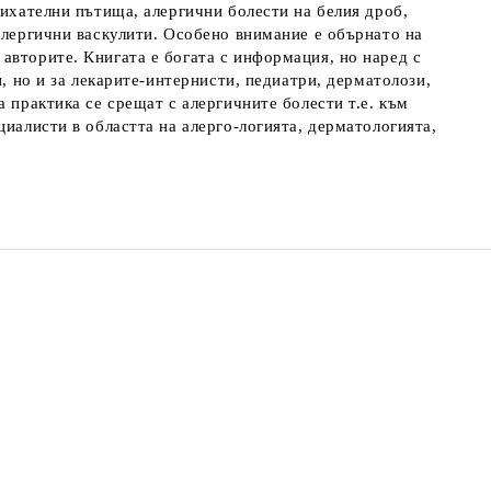
дихателни пътища, алергични болести на белия дроб,
алергични васкулити. Особено внимание е обърнато на
авторите. Книгата е богата с информация, но наред с
, но и за лекарите-интернисти, педиатри, дерматолози,
 практика се срещат с алергичните болести т.е. към
циалисти в областта на алерго-логията, дерматологията,