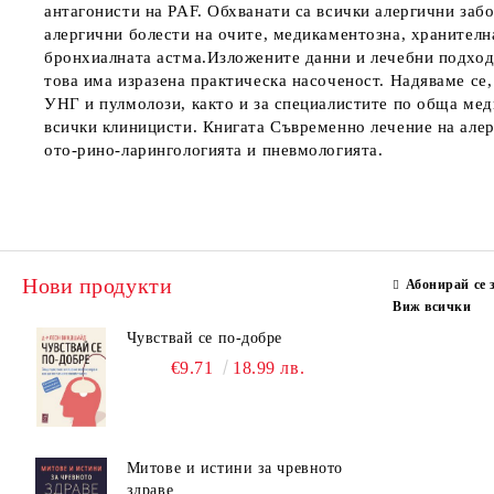
антагонисти на PAF. Обхванати са всички алергични забо
алергични болести на очите, медикаментозна, хранителн
бронхиалната астма.Изложените данни и лечебни подходи
това има изразена практическа насоченост. Надяваме се,
УНГ и пулмолози, както и за специалистите по обща меди
всички клиницисти. Книгата Съвременно лечение на алерг
ото-рино-ларингологията и пневмологията.
Нови продукти
Абонирай се 
Виж всички
Чувствай се по-добре
€9.71
18.99 лв.
Митове и истини за чревното
здраве