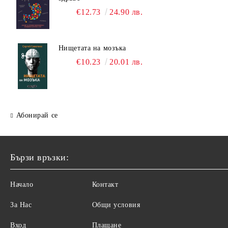
€12.73
24.90 лв.
Нищетата на мозъка
€10.23
20.01 лв.
Абонирай се
Бързи връзки:
Начало
Контакт
За Нас
Общи условия
Вход
Плащане