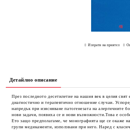
Изпрати на приятел
О
Детайлно описание
През последното десетилетие на нашия век в целия свят 
диагностично и терапевтично отношение случаи. Успоред
напредък при изясняване патогенезата на алергичните бо
нови задачи, появиха се и нови възможности.Това е особ
Ето защо предполагаме, че монографията ще се окаже на
групи медикаменти, използвани при него. Наред с класич