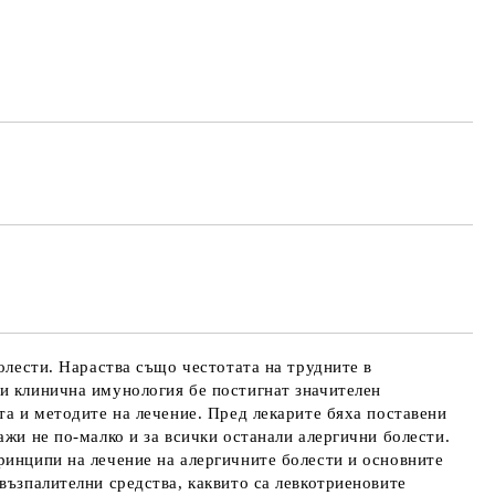
Добави в желани
олести. Нараства също честотата на трудните в
 и клинична имунология бе постигнат значителен
та и методите на лечение. Пред лекарите бяха поставени
ажи не по-малко и за всички останали алергични болести.
ринципи на лечение на алергичните болести и основните
възпалителни средства, каквито са левкотриеновите