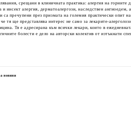
лявания, срещани в клиничната практика: алергия на горните 
а и инсект алергия, дерматоалергози, наследствен ангиоедем, 
 са пречупени през призмата на големия практически опит на 
 че тя ще представлява интерес не само за лекарите-алерголози
цина. Тя е адресирана към всички лекари, които в ежедневната
ичните болести е дело на авторски колектив от изтъкнати спе
за новини