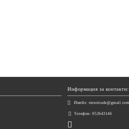
Информация за контакти:
Имейл:
stenotrade@gmail.co
Телефон:
052643146