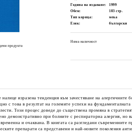
Година на издаване:
1999
Обем:
183
стр.
Тип корица:
мека
Език:
български
Няма наличност
цени продукта
е налице изразена тенденция към зачестяване на алергичните б
но с това в резултат на големите успехи на фундаменталната
лести. Този процес доведе до съществена промяна в стратегия
ено демонстративно при болните с респираторна алергия, но в
временна и очаквана. В книгата са разгледани съвременните п
еските препарати са представени и най-новите поколения анти