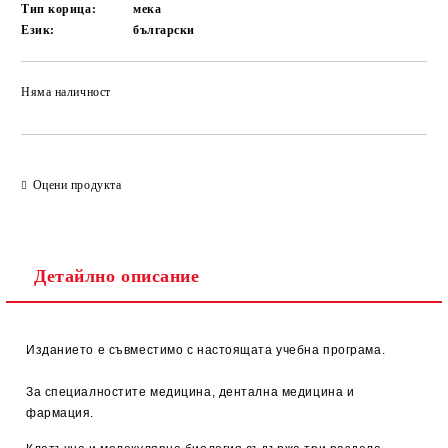
Тип корица:
мека
Език:
български
Няма наличност
Добави в желани
Оцени продукта
Детайлно описание
Изданието е съвместимо с настоящата учебна програма.
За специалностите медицина, дентална медицина и
фармация.