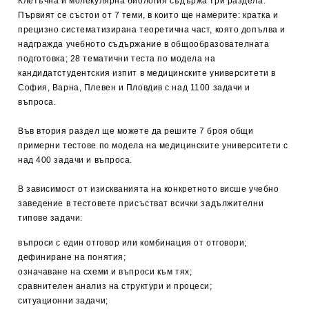
Клетъчна и молекулярна биология съдържа три раздела.
Първият се състои от 7 теми, в които ще намерите: кратка и
прецизно систематизирана теоретична част, която допълва и
надгражда учебното съдържание в общообразователната
подготовка; 28 тематични теста по модела на
кандидатстудентския изпит в медицинските университети в
София, Варна, Плевен и Пловдив с над 1100 задачи и
въпроса.
Във втория раздел ще можете да решите 7 броя общи
примерни тестове по модела на медицинските университети с
над 400 задачи и въпроса.
В зависимост от изискванията на конкретното висше учебно
заведение в тестовете присъстват всички задължителни
типове задачи:
въпроси с един отговор или комбинация от отговори;
дефиниране на понятия;
означаване на схеми и въпроси към тях;
сравнителен анализ на структури и процеси;
ситуационни задачи;