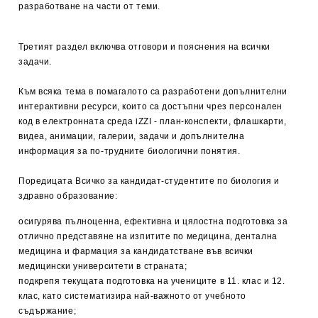
разработване на части от теми.
Третият раздел включва отговори и пояснения на всички
задачи.
Към всяка тема в помагалото са разработени допълнителни
интерактивни ресурси, които са достъпни чрез персонален
код в електронната среда iZZI - план-конспекти, флашкарти,
видеа, анимации, галерии, задачи и допълнителна
информация за по-трудните биологични понятия.
Поредицата Всичко за кандидат-студентите по биология и
здравно образование:
осигурява пълноценна, ефективна и цялостна подготовка за
отлично представяне на изпитите по медицина, дентална
медицина и фармация за кандидатстване във всички
медицински университети в страната;
подкрепя текущата подготовка на учениците в 11. клас и 12.
клас, като систематизира най-важното от учебното
съдържание;