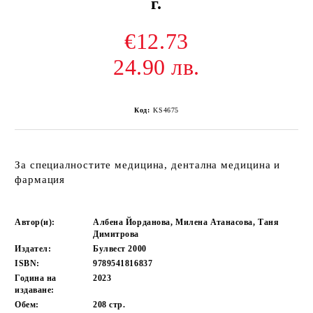
г.
€12.73
24.90 лв.
Код:
KS4675
За специалностите медицина, дентална медицина и
фармация
Автор(и):
Албена Йорданова, Милена Атанасова, Таня
Димитрова
Издател:
Булвест 2000
ISBN:
9789541816837
Година на
2023
издаване:
Обем:
208
стр.