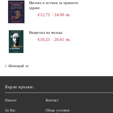
Митове и истини за чревното
здраве
€12.73
24.90 лв.
Нищетата на мозъка
€10.23
20.01 лв.
Абонирай се
Бързи връзки:
Начало
Контакт
За Нас
Общи условия