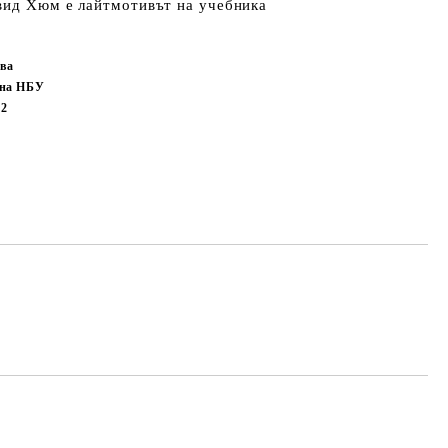
вид Хюм е лайтмотивът на учебника
ва
 на НБУ
82