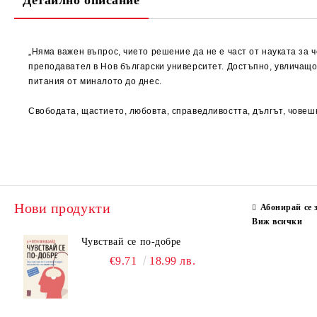
Детайлно описание
„Няма важен въпрос, чието решение да не е част от науката за 
преподавател в Нов български университет. Достъпно, увличащ
питания от миналото до днес.
Свободата, щастието, любовта, справедливостта, дългът, човеш
Нови продукти
Абонирай се 
Виж всички
Чувствай се по-добре
€9.71
18.99 лв.