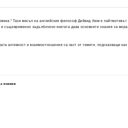
човека." Тази мисъл на английския философ Дейвид Хюм е лайтмотивът 
о и същевременно задълбочено книгата дава основните знания за мор
ката активност и взаимоотношения са част от темите, подсказващи как
за новини