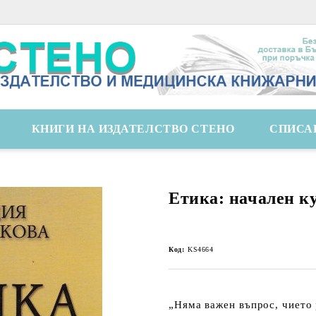
КНИГИ НА ИЗДАТЕЛСТВО СТЕНО
СПИСА
Етика: начален к
Код:
KS4664
„Няма важен въпрос, чието 