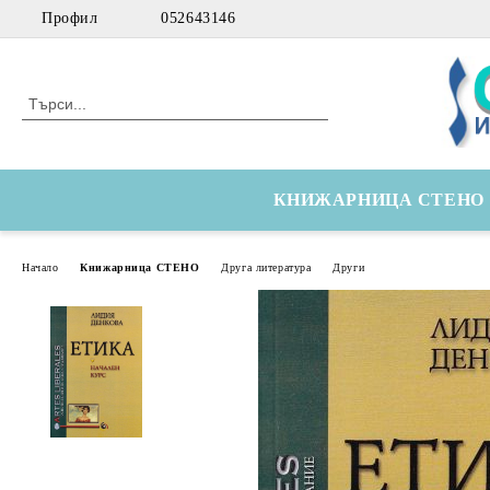
Профил
052643146
КНИЖАРНИЦА СТЕНО
Начало
Книжарница СТЕНО
Друга литература
Други