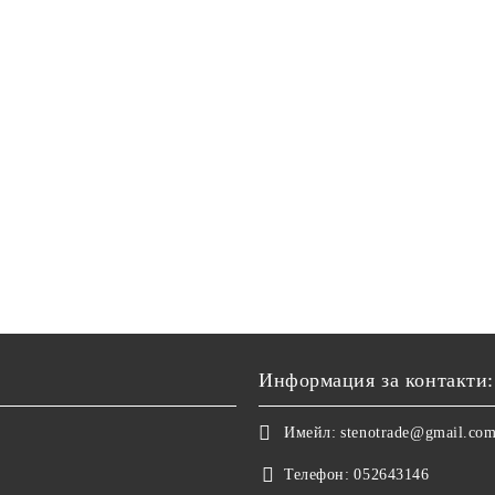
Информация за контакти:
Имейл:
stenotrade@gmail.co
Телефон:
052643146