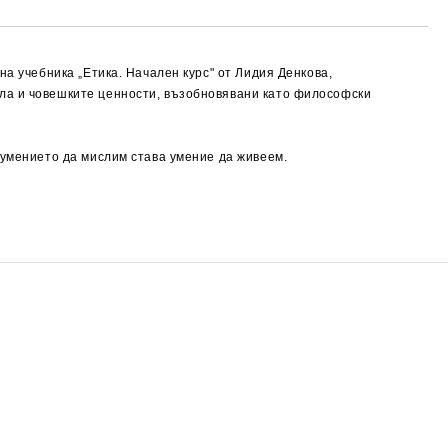
на учебника „Етика. Начален курс" от Лидия Денкова,
ала и човешките ценности, възобновявани като философски
 умението да мислим става умение да живеем.