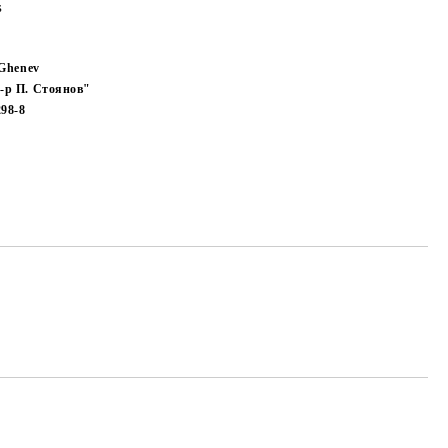
s
 Ghenev
-р П. Стоянов"
298-8