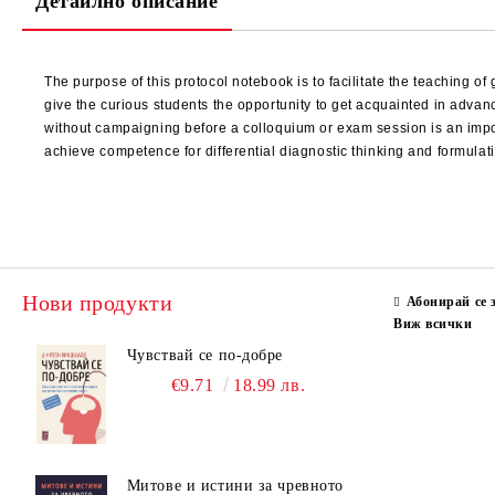
Детайлно описание
The purpose of this protocol notebook is to facilitate the teaching of
give the curious students the opportunity to get acquainted in advanc
without campaigning before a colloquium or exam session is an import
achieve competence for differential diagnostic thinking and formulat
Нови продукти
Абонирай се 
Виж всички
Чувствай се по-добре
€9.71
18.99 лв.
Митове и истини за чревното