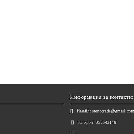
Информация за контакти:
Имейл:
stenotrade@gmail.co
Телефон:
052643146