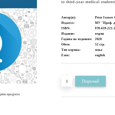
to third-year medical student
Автор(и):
Peter Ivanov
Издател:
МУ "Проф. д
ISBN:
978-619-221-
Издание:
първо
Година на издаване:
2020
Обем:
52
стр.
Тип корица:
мека
Език:
english
Добави в желани
цени продукта