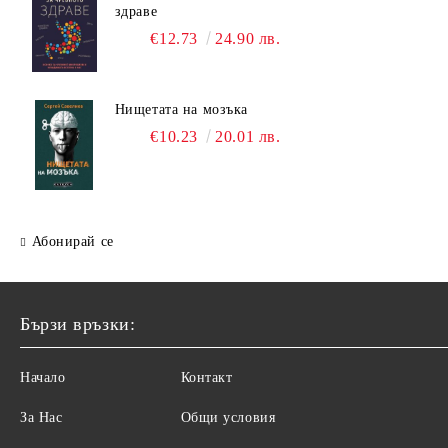
здраве
€12.73
24.90 лв.
Нищетата на мозъка
€10.23
20.01 лв.
Абонирай се
Бързи връзки:
Начало
Контакт
За Нас
Общи условия