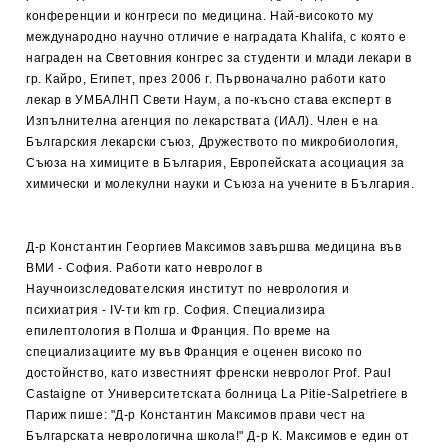
конференции и конгреси по медицина. Най-високото му
международно научно отличие е наградата Khalifa, с която е
награден на Световния конгрес за студенти и млади лекари в
гр. Кайро, Египет, през 2006 г. Първоначално работи като
лекар в УМБАЛНП Свети Наум, а по-късно става експерт в
Изпълнителна агенция по лекарствата (ИАЛ). Член е на
Българския лекарски съюз, Дружеството по микробиология,
Съюза на химиците в България, Европейската асоциация за
химически и молекулни науки и Съюза на учените в България.
Д-р Константин Георгиев Максимов завършва медицина във
ВМИ - София. Работи като невролог в
Научноизследователския институт по неврология и
психиатрия - IV-ти km гр. София. Специализира
епилептология в Полша и Франция. По време на
специализациите му във Франция е оценен високо по
достойнство, като известният френски невролог Prof. Paul
Castaigne от Университетската болница La Pitie-Salpetriere в
Париж пише: "Д-р Константин Максимов прави чест на
Българската неврологична школа!" Д-р К. Максимов е един от