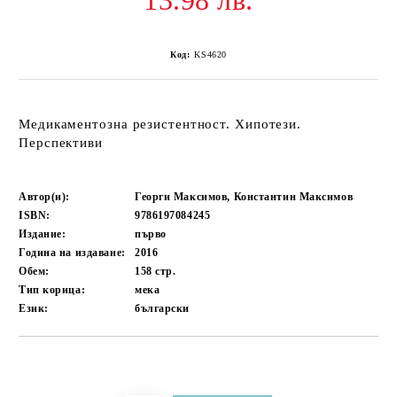
13.98 лв.
Код:
KS4620
Медикаментозна резистентност. Хипотези.
Перспективи
Автор(и):
Георги Максимов, Константин Максимов
ISBN:
9786197084245
Издание:
първо
Година на издаване:
2016
Обем:
158
стр.
Тип корица:
мека
Език:
български
Добави в желани