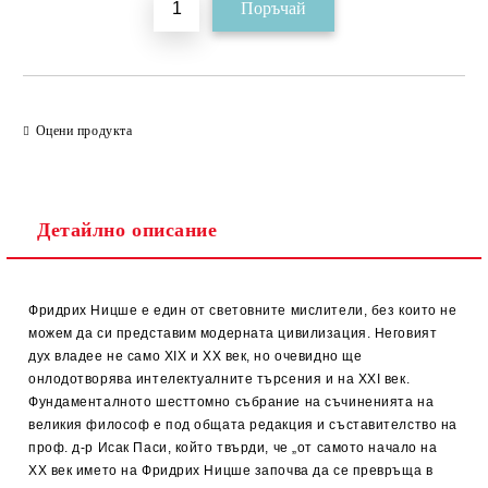
Оцени продукта
Детайлно описание
Фридрих Ницше е един от световните мислители, без които не
можем да си представим модерната цивилизация. Неговият
дух владее не само XIX и XX век, но очевидно ще
онлодотворява интелектуалните търсения и на XXI век.
Фундаменталното шесттомно събрание на съчиненията на
великия философ е под общата редакция и съставителство на
проф. д-р Исак Паси, който твърди, че „от самото начало на
XX век името на Фридрих Ницше започва да се превръща в