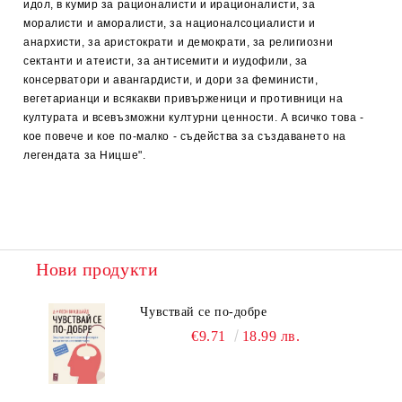
идол, в кумир за рационалисти и ирационалисти, за
моралисти и аморалисти, за националсоциалисти и
анархисти, за аристократи и демократи, за религиозни
сектанти и атеисти, за антисемити и иудофили, за
консерватори и авангардисти, и дори за феминисти,
вегетарианци и всякакви привърженици и противници на
културата и всевъзможни културни ценности. А всичко това -
кое повече и кое по-малко - съдейства за създаването на
легендата за Ницше".
Нови продукти
Чувствай се по-добре
€9.71
18.99 лв.