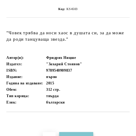
Код:
KS4503
"Човек трябва да носи хаос в душата си, за да може
да роди танцуваща звезда."
Автор(и):
Фридрих Ницше
Издател:
"Захарий Стоянов"
ISBN:
9789540909837
Издание:
първо
Година на издаване:
2015
Обем:
312
стр.
Тип корица:
твърда
Език:
български
Добави в желани