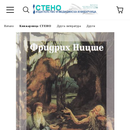
Начало
Книжарница СТЕНО
Друга литература
Други