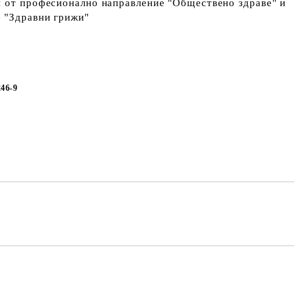
и от професионално направление "Обществено здраве" и
 "Здравни грижи"
246-9
Добави в желани