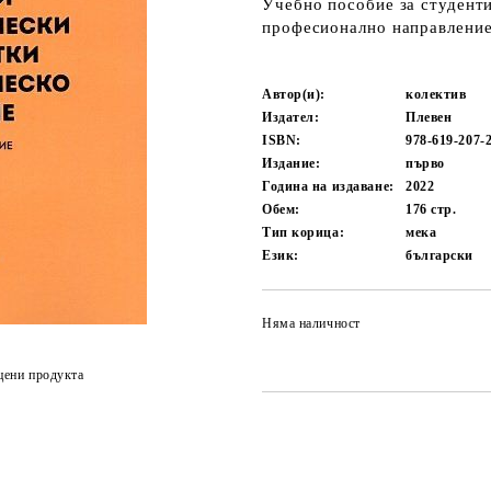
Учебно пособие за студент
професионално направление
Автор(и):
колектив
Издател:
Плевен
ISBN:
978-619-207-
Издание:
първо
Година на издаване:
2022
Обем:
176
стр.
Тип корица:
мека
Език:
български
Няма наличност
цени продукта