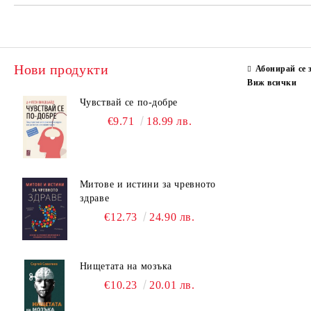
Нови продукти
Абонирай се 
Виж всички
Чувствай се по-добре
€9.71
18.99 лв.
Митове и истини за чревното
здраве
€12.73
24.90 лв.
Нищетата на мозъка
€10.23
20.01 лв.