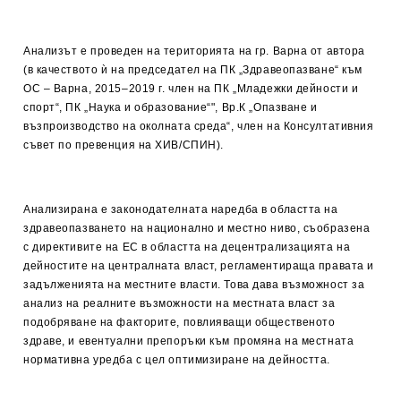
Анализът е проведен на територията на гр. Варна от автора
(в качеството ѝ на председател на ПК „Здравеопазване“ към
ОС – Варна, 2015–2019 г. член на ПК „Младежки дейности и
спорт“, ПК „Наука и образование“", Вр.К „Опазване и
възпроизводство на околната среда“, член на Консултативния
съвет по превенция на ХИВ/СПИН).
Анализирана е законодателната наредба в областта на
здравеопазването на национално и местно ниво, съобразена
с директивите на ЕС в областта на децентрализацията на
дейностите на централната власт, регламентираща правата и
задълженията на местните власти. Това дава възможност за
анализ на реалните възможности на местната власт за
подобряване на факторите, повлияващи общественото
здраве, и евентуални препоръки към промяна на местната
нормативна уредба с цел оптимизиране на дейността.