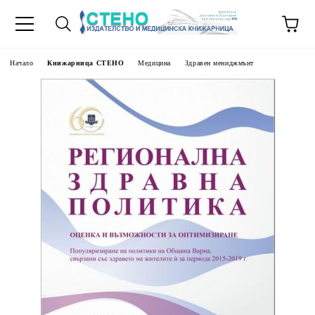
Начало
Книжарница СТЕНО
Медицина
Здравен мениджмънт