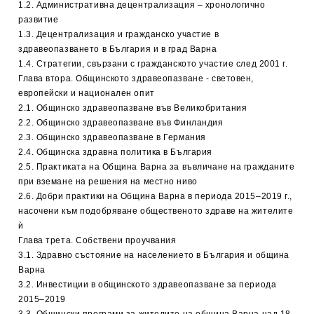
1.2. Административна децентрализация – хронологично
развитие
1.3. Децентрализация и гражданско участие в
здравеопазването в България и в град Варна
1.4. Стратегии, свързани с гражданското участие след 2001 г.
Глава втора. Общинското здравеопазване - световен,
европейски и национален опит
2.1. Общинско здравеопазване във Великобритания
2.2. Общинско здравеопазване във Финландия
2.3. Общинско здравеопазване в Германия
2.4. Общинска здравна политика в България
2.5. Практиката на Община Варна за въвличане на гражданите
при вземане на решения на местно ниво
2.6. Добри практики на Община Варна в периода 2015–2019 г.,
насочени към подобряване общественото здраве на жителите
ѝ
Глава трета. Собствени проучвания
3.1. Здравно състояние на населението в България и община
Варна
3.2. Инвестиции в общинското здравеопазване за периода
2015–2019