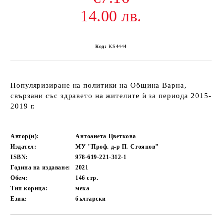
14.00 лв.
Код:
KS4444
Популяризиране на политики на Община Варна,
свързани със здравето на жителите ѝ за периода 2015-
2019 г.
Автор(и):
Антоанета Цветкова
Издател:
МУ "Проф. д-р П. Стоянов"
ISBN:
978-619-221-312-1
Година на издаване:
2021
Обем:
146
стр.
Тип корица:
мека
Език:
български