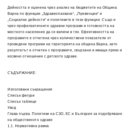
Дейността е оценена чрез анализ на бюджетите на Община
Варна по функции „Здравеопазване“, „Превенции“ и
„Социални дейности“ и политиките в тези функции. Също и
чрез профилактичните здравни програми и готовността на
местното население да се включи в тях. Ефективността на
програмите е отчетена чрез количествени показатели от
проведени програми на територията на община Варна, като
резултатът е отчетен с програмите, свързани и имащи пряко и
косвено отношение с детското здраве.
СЪДЪРЖАНИЕ:
Използвани съкращения
Списък фигури
Списък таблици
Увод
Глава първа. Политики на СЗО, ЕС и България за подобряване
на общественото здраве
1.1. Нормативна рамка