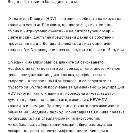
Доц. д-р Цветелина Костадинова, д.м.
„Хепатитен D вирус (HDV) – сателит в орбитата на вируса на
хроничен хепатит B“ е книга, предоставяща съвременно,
пълно и интригуващо съчетание на литературен обзор и
синтезирани, достъпно представени данни от собствени
проучвания на д-р Деница Цанева сред лица с хроничен
хепатит B и D, проведени през последните повече от 5 години.
Описани и анализирани са данните за откриването,
морфологията, хипотезите за произход, генотипове, жизнен
цикъл, епидемиология, диагностика, профилактика и
съвременна терапия на HDV. Изнесени са резултати от
първото за България проучване за доминантно циркулиращия
HDV генотип, както и данни от проведена анкета, където
думата е дадена на пациентите, живеещи с HBV/HDV
хронична инфекция. Проследена е тяхната преживяемост в
рамките на 5-годишен период. Монографията би била полезна
на специалисти и специализанти по вирусология,
микробиолози, лабораторни лекари, общопрактикуващи
лекари, гастроентеролози, инфекционисти, биолози и