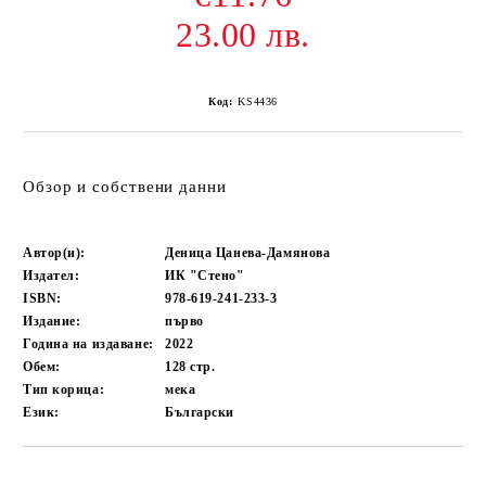
23.00 лв.
Код:
KS4436
Обзор и собствени данни
Автор(и):
Деница Цанева-Дамянова
Издател:
ИК "Стено"
ISBN:
978-619-241-233-3
Издание:
първо
Година на издаване:
2022
Обем:
128
стр.
Тип корица:
мека
Език:
Български
Добави в желани