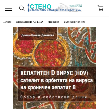
Начало
Книжарница СТЕНО
Медицина
Вътрешни болести