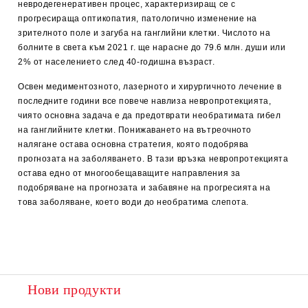
невродегенеративен процес, характеризиращ се с
прогресираща оптикопатия, патологично изменение на
зрителното поле и загуба на ганглийни клетки. Числото на
болните в света към 2021 г. ще нарасне до 79.6 млн. души или
2% от населението след 40-годишна възраст.
Освен медиментозното, лазерното и хирургичното лечение в
последните години все повече навлиза невропротекцията,
чиято основна задача е да предотврати необратимата гибел
на ганглийните клетки. Понижаването на вътреочното
налягане остава основна стратегия, която подобрява
прогнозата на заболяването. В тази връзка невропротекцията
остава едно от многообещаващите направления за
подобряване на прогнозата и забавяне на прогресията на
това заболяване, което води до необратима слепота.
Нови продукти