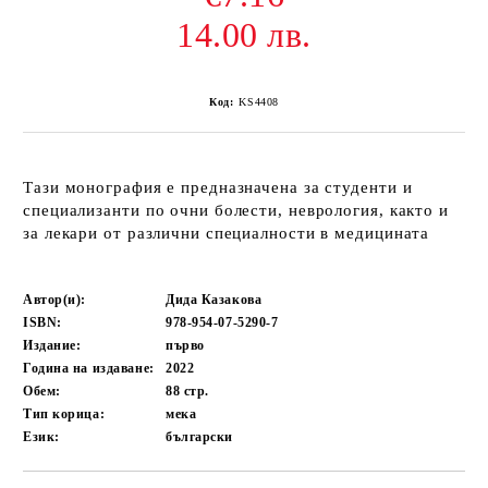
14.00 лв.
Код:
KS4408
Тази монография е предназначена за студенти и
специализанти по очни болести, неврология, както и
за лекари от различни специалности в медицината
Автор(и):
Дида Казакова
ISBN:
978-954-07-5290-7
Издание:
първо
Година на издаване:
2022
Обем:
88
стр.
Тип корица:
мека
Език:
български