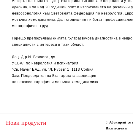
Авторът на книгата – доц. Екатерина Титянова е невролог и ут
чужбина, има над 20 годишен опит в използването на различни у
невросонология към Световната федерация по неврология, Евр
мозъчна хемодинамика. Дългогодишният и богат професионален о
монографичен труд.
Горещо препоръчвам книгата “Ултразвукова диагностика в неврол
специалисти с интереси в тази област.
Доц. Д-р И. Велчева, дм
УСБАЛ по неврология и психиатрия
“Св. Наум” ЕАД, ул. “Л. Русев” 1, 1113 София
Зам. Председател на Българската асоциация
по невросонография и мозъчна хемодинамика
Нови продукти
Абонирай се 
Виж всички