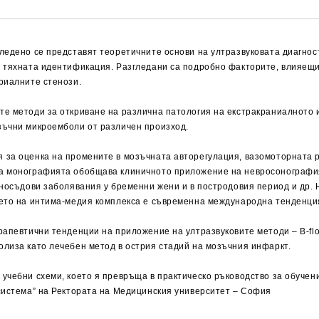
ледено се представят теоретичните основи на ултразвуковата диагнос
а тяхната идентификация. Разгледани са подробно факторите, влияещи
риалните стенози.
те методи за откриване на различна патология на екстракраниалното
зъчни микроемболи от различен произход.
 за оценка на промените в мозъчната авторегулация, вазомоторната р
на монографията обобщава клиничното приложение на невросонографи
чносъдови заболявания у бременни жени и в постродовия период и др.
нето на интима-медия комплекса е съвременна международна тенденция
рапевтични тенденции на приложение на ултразвуковите методи – B-flo
олиза като лечебен метод в острия стадий на мозъчния инфаркт.
учебни схеми, което я превръща в практическо ръководство за обуче
 система” на Ректората на Медицинския университет – София