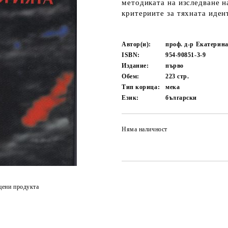
методиката на изследване н
критериите за тяхната иде
Автор(и):
проф. д-р Екатерин
ISBN:
954-90851-3-9
Издание:
първо
Обем:
223
стр.
Тип корица:
мека
Език:
български
Няма наличност
цени продукта