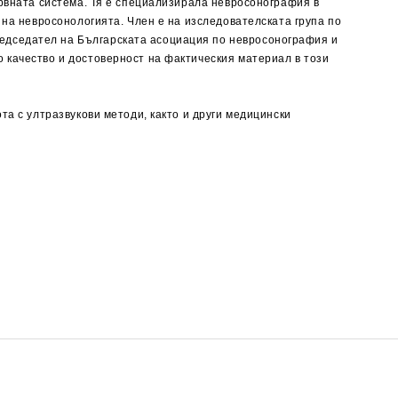
ервната система. Тя е специализирала невросонография в
 на невросонологията. Член е на изследователската група по
едседател на Българската асоциация по невросонография и
 качество и достоверност на фактическия материал в този
та с ултразвукови методи, както и други медицински