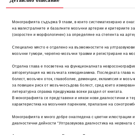
Детайлно описание
Монографията съдържа 9 глави, в които систематизирано и онаг
на магистралните и базалните мозъчни артерии и критериите з
(скоростен и морфологичен) за определяне на степента на арте
Специално място е отделено на възможностите на ултразвукови
мозъчни тумори, черепно-мозъчни травми и регистриране на мо
Отделна глава е посветена на функционалната невросонография
авторегулация на мозъчната хемодинамика. Последната глава 
болест, мозъчен оток, главоболие, деменции, еклампсия и мозъ
за повишен риск от мозъчносъдова болест, сред които измерва
литературна справка придружава всеки раздел от книгата.
В монографията се представени и някои нови диагностични и те
характеристика на мозъчния паренхим, прилагане на сонотромб
Монографията е много добре онагледена с цветни илюстрации и 
диагностични дейности “Ултразвукова диагностика на нервната