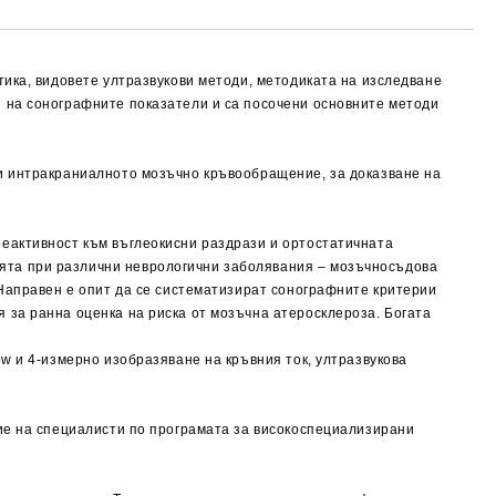
тика, видовете ултразвукови методи, методиката на изследване
 на сонографните показатели и са посочени основните методи
 и интракраниалното мозъчно кръвообращение, за доказване на
еактивност към въглеокисни раздрази и ортостатичната
ята при различни неврологични заболявания – мозъчносъдова
 Направен е опит да се систематизират сонографните критерии
 за ранна оценка на риска от мозъчна атеросклероза. Богата
w и 4-измерно изобразяване на кръвния ток, ултразвукова
ние на специалисти по програмата за високоспециализирани