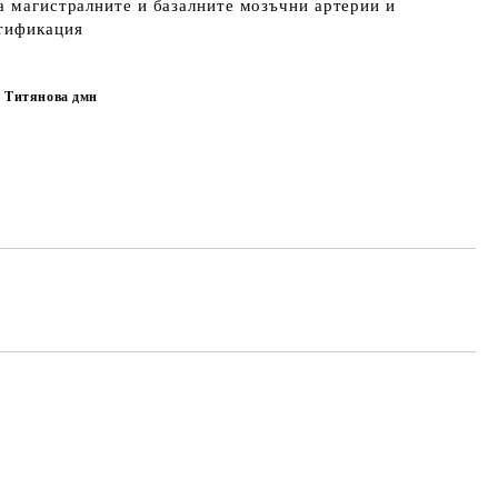
а магистралните и базалните мозъчни артерии и
нтификация
а Титянова дмн
Добави в желани