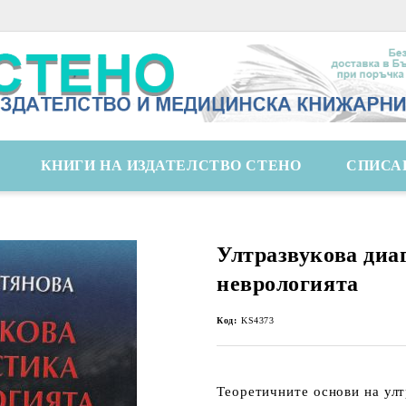
КНИГИ НА ИЗДАТЕЛСТВО СТЕНО
СПИСА
Ултразвукова диа
неврологията
Код:
KS4373
Теоретичните основи на улт