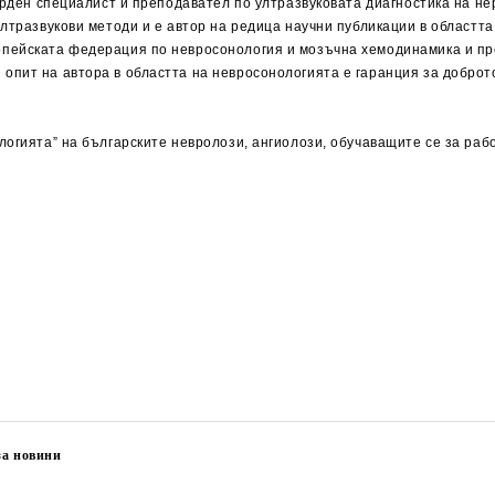
върден специалист и преподавател по ултразвуковата диагностика на н
лтразвукови методи и е автор на редица научни публикации в областта
опейската федерация по невросонология и мозъчна хемодинамика и пр
пит на автора в областта на невросонологията е гаранция за доброто
огията” на българските невролози, ангиолози, обучаващите се за рабо
за новини