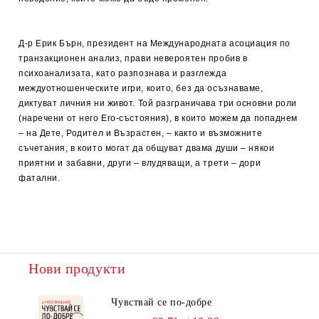
Д-р Ерик Бърн, президент на Международната асоциация по
транзакционен анализ, прави невероятен пробив в
психоанализата, като разпознава и разглежда
междуотношенческите игри, които, без да осъзнаваме,
диктуват личния ни живот. Той разграничава три основни роли
(наречени от него Его-състояния), в които можем да попаднем
– на Дете, Родител и Възрастен, – както и възможните
съчетания, в които могат да общуват двама души – някои
приятни и забавни, други – влудяващи, а трети – дори
фатални.
Нови продукти
Чувствай се по-добре