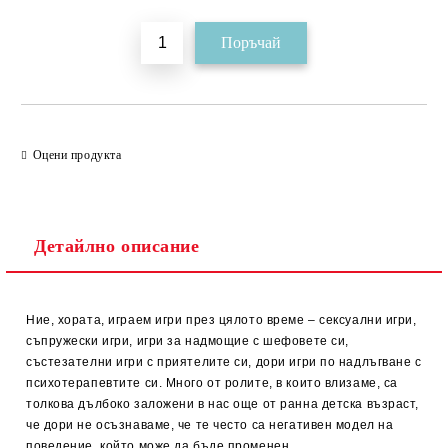
Оцени продукта
Детайлно описание
Ние, хората, играем игри през цялото време – сексуални игри,
съпружески игри, игри за надмощие с шефовете си,
състезателни игри с приятелите си, дори игри по надлъгване с
психотерапевтите си. Много от ролите, в които влизаме, са
толкова дълбоко заложени в нас още от ранна детска възраст,
че дори не осъзнаваме, че те често са негативен модел на
поведение, който може да бъде променен.