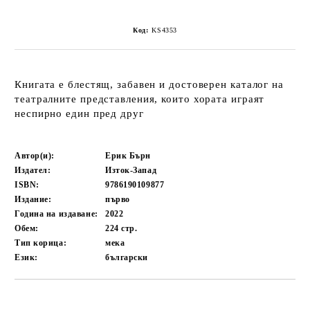
Код:
KS4353
Книгата е блестящ, забавен и достоверен каталог на
театралните представления, които хората играят
неспирно един пред друг
Автор(и):
Ерик Бърн
Издател:
Изток-Запад
ISBN:
9786190109877
Издание:
първо
Година на издаване:
2022
Обем:
224
стр.
Тип корица:
мека
Език:
български
Добави в желани