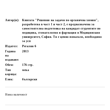
Автор(и):
Книгата "Решения на задачи по органична химия",
разработена в част 1 и част 2, е предназначена за
самостоятелна подготовка на кандидат-студентите по
медицина, стоматология и фармация в Медицинския
университет, София. Тя е ценно помагало, необходимо
за усп
Издател:
Регалия 6
Година
2013
на
издаване:
Обем:
176
стр.
Тип
мека
корица:
Език:
български
Няма наличност
Добави в желани