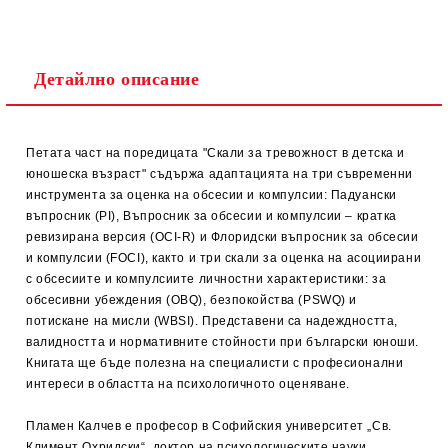
Детайлно описание
Петата част на поредицата "Скали за тревожност в детска и
юношеска възраст" съдържа адаптацията на три съвременни
инструмента за оценка на обсесии и компулсии: Падуански
въпросник (PI), Въпросник за обсесии и компулсии – кратка
ревизирана версия (OCI-R) и Флоридски въпросник за обсесии
и компулсии (FOCI), както и три скали за оценка на асоциирани
с обсесиите и компулсиите личностни характеристики: за
обсесивни убеждения (OBQ), безпокойства (PSWQ) и
потискане на мисли (WBSI). Представени са надеждността,
валидността и нормативните стойности при български юноши.
Книгата ще бъде полезна на специалисти с професионални
интереси в областта на психологичното оценяване.
Пламен Калчев е професор в Софийския университет „Св.
Климент Охридски“, доктор на психологическите науки.