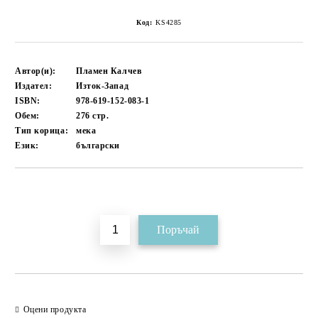
Код:
KS4285
Автор(и):
Пламен Калчев
Издател:
Изток-Запад
ISBN:
978-619-152-083-1
Обем:
276
стр.
Тип корица:
мека
Език:
български
Добави в желани
Оцени продукта