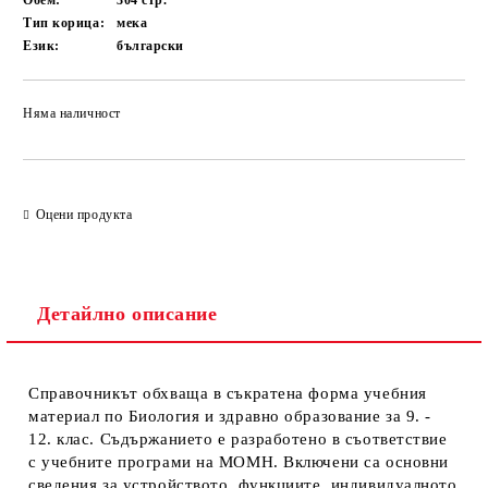
Обем:
304
стр.
Тип корица:
мека
Език:
български
Няма наличност
Добави в желани
Оцени продукта
Детайлно описание
Справочникът обхваща в съкратена форма учебния
материал по Биология и здравно образование за 9. -
12. клас. Съдържанието е разработено в съответствие
с учебните програми на МОМН. Включени са основни
сведения за устройството, функциите, индивидуалното