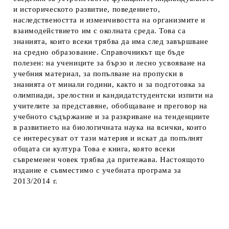
и историческото развитие, поведението,
наследствеността и изменчивостта на организмите и
взаимодействието им с околната среда. Това са
знанията, които всеки трябва да има след завършване
на средно образование. Справочникът ще бъде
полезен: на учениците за бързо и лесно усвояване на
учебния материал, за попълване на пропуски в
знанията от минали години, както и за подготовка за
олимпиади, зрелостни и кандидатстудентски изпити на
учителите за представяне, обобщаване и преговор на
учебното съдържание и за разкриване на тенденциите
в развитието на биологичната наука на всички, които
се интересуват от тази материя и искат да попълнят
общата си култура Това е книга, която всеки
съвременен човек трябва да притежава. Настоящото
издание е съвместимо с учебната програма за
2013/2014 г.