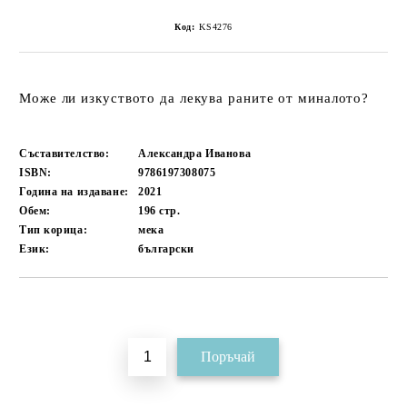
Код:
KS4276
Може ли изкуството да лекува раните от миналото?
Съставителство:
Александра Иванова
ISBN:
9786197308075
Година на издаване:
2021
Обем:
196
стр.
Тип корица:
мека
Език:
български
Добави в желани