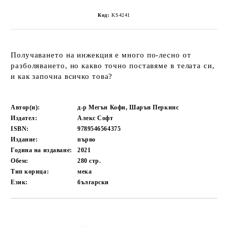
Код:
KS4241
Получаването на инжекция е много по-лесно от
разболяването, но какво точно поставяме в телата си,
и как започна всичко това?
Автор(и):
д-р Мегън Кофи, Шарън Перкинс
Издател:
Алекс Софт
ISBN:
9789546564375
Издание:
първо
Година на издаване:
2021
Обем:
280
стр.
Тип корица:
мека
Език:
български
Добави в желани