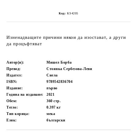
Код:
KS4205
Изненадващите причини някои да изостават, а други
да процъфтяват
Автор(и):
Мишел Борба
Превод:
Стоянка Сербезова-Леви
Издател:
Сиела
ISBN:
9789542836704
Издание:
първо
Година на издаване:
2021
Обем:
360
стр.
Тегло:
0.397
кг
Тип корица:
мека
Език:
български