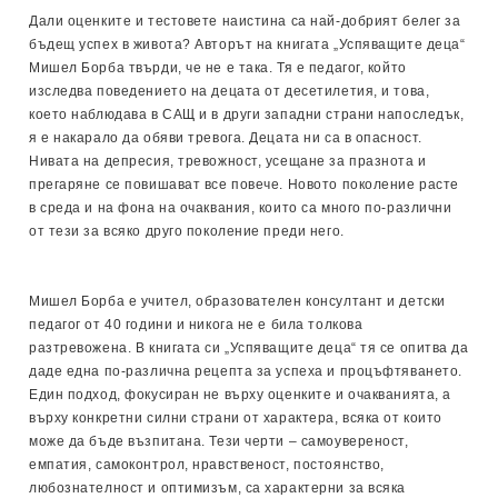
Дали оценките и тестовете наистина са най-добрият белег за
бъдещ успех в живота? Авторът на книгата „Успяващите деца“
Мишел Борба твърди, че не е така. Тя е педагог, който
изследва поведението на децата от десетилетия, и това,
което наблюдава в САЩ и в други западни страни напоследък,
я е накарало да обяви тревога. Децата ни са в опасност.
Нивата на депресия, тревожност, усещане за празнота и
прегаряне се повишават все повече. Новото поколение расте
в среда и на фона на очаквания, които са много по-различни
от тези за всяко друго поколение преди него.
Мишел Борба е учител, образователен консултант и детски
педагог от 40 години и никога не е била толкова
разтревожена. В книгата си „Успяващите деца“ тя се опитва да
даде една по-различна рецепта за успеха и процъфтяването.
Един подход, фокусиран не върху оценките и очакванията, а
върху конкретни силни страни от характера, всяка от които
може да бъде възпитана. Тези черти – самоувереност,
емпатия, самоконтрол, нравственост, постоянство,
любознателност и оптимизъм, са характерни за всяка