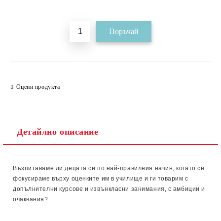
Добави в желани
Оцени продукта
Детайлно описание
Възпитаваме ли децата си по най-правилния начин, когато се
фокусираме върху оценките им в училище и ги товарим с
допълнителни курсове и извънкласни занимания, с амбиции и
очаквания?