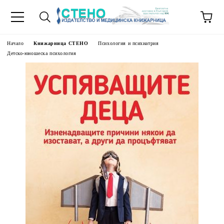
Начало
Книжарница СТЕНО
Психология и психиатрия
Детско-юношеска психология