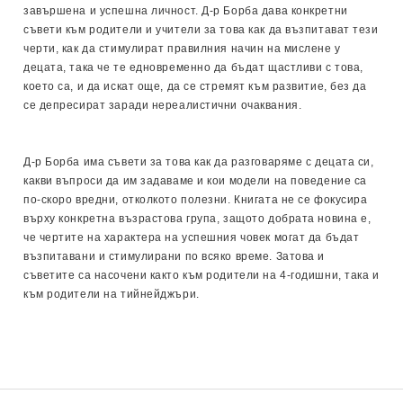
завършена и успешна личност. Д-р Борба дава конкретни
съвети към родители и учители за това как да възпитават тези
черти, как да стимулират правилния начин на мислене у
децата, така че те едновременно да бъдат щастливи с това,
което са, и да искат още, да се стремят към развитие, без да
се депресират заради нереалистични очаквания.
Д-р Борба има съвети за това как да разговаряме с децата си,
какви въпроси да им задаваме и кои модели на поведение са
по-скоро вредни, отколкото полезни. Книгата не се фокусира
върху конкретна възрастова група, защото добрата новина е,
че чертите на характера на успешния човек могат да бъдат
възпитавани и стимулирани по всяко време. Затова и
съветите са насочени както към родители на 4-годишни, така и
към родители на тийнейджъри.