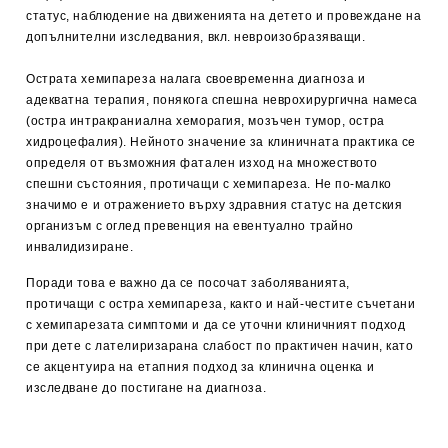
статус, наблюдение на движенията на детето и провеждане на
допълнителни изследвания, вкл. невроизобразяващи.
Острата хемипареза налага своевременна диагноза и
адекватна терапия, понякога спешна неврохирургична намеса
(остра интракраниална хеморагия, мозъчен тумор, остра
хидроцефалия). Нейното значение за клиничната практика се
определя от възможния фатален изход на множеството
спешни състояния, протичащи с хемипареза. Не по-малко
значимо е и отражението върху здравния статус на детския
организъм с оглед превенция на евентуално трайно
инвалидизиране.
Поради това е важно да се посочат заболяванията,
протичащи с остра хемипареза, както и най-честите съчетани
с хемипарезата симптоми и да се уточни клиничният подход
при дете с лателиризарана слабост по практичен начин, като
се акцентуира на етапния подход за клинична оценка и
изследване до постигане на диагноза.