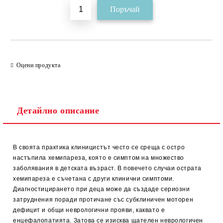
Оцени продукта
Детайлно описание
В своята практика клиницистът често се среща с остро
настъпила хемипареза, която е симптом на множество
заболявания в детската възраст. В повечето случаи острата
хемипареза е съчетана с други клинични симптоми.
Диагностицирането при деца може да създаде сериозни
затруднения поради протичане със субклиничен моторен
дефицит и общи неврологични прояви, каквато е
енцефалопатията. Затова се изисква щателен неврологичен