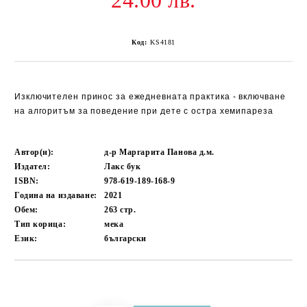
24.00 лв.
Код:
KS4181
Изключителен принос за ежедневната практика - включване
на алгоритъм за поведение при дете с остра хемипареза
Автор(и):
д-р Маргарита Панова д.м.
Издател:
Лакс бук
ISBN:
978-619-189-168-9
Година на издаване:
2021
Обем:
263
стр.
Тип корица:
мека
Език:
български
Добави в желани