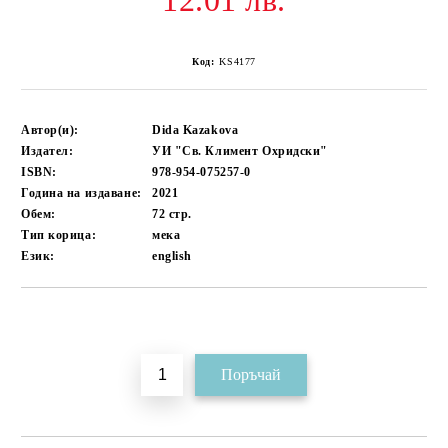
12.01 лв.
Код:
KS4177
Автор(и):
Dida Kazakova
Издател:
УИ "Св. Климент Охридски"
ISBN:
978-954-075257-0
Година на издаване:
2021
Обем:
72
стр.
Тип корица:
мека
Език:
english
Добави в желани