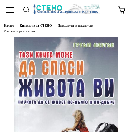
Начало
Книжарница СТЕНО
Психология и психиатрия
Самоусъвършенстване