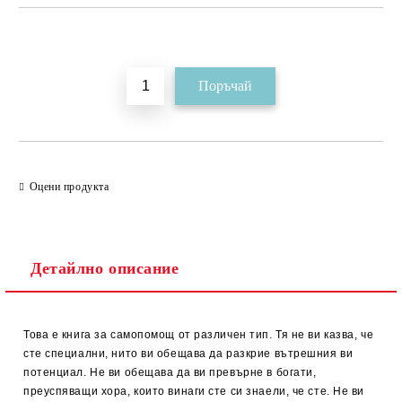
Добави в желани
Оцени продукта
Детайлно описание
Това е книга за самопомощ от различен тип. Тя не ви казва, че
сте специални, нито ви обещава да разкрие вътрешния ви
потенциал. Не ви обещава да ви превърне в богати,
преуспяващи хора, които винаги сте си знаели, че сте. Не ви