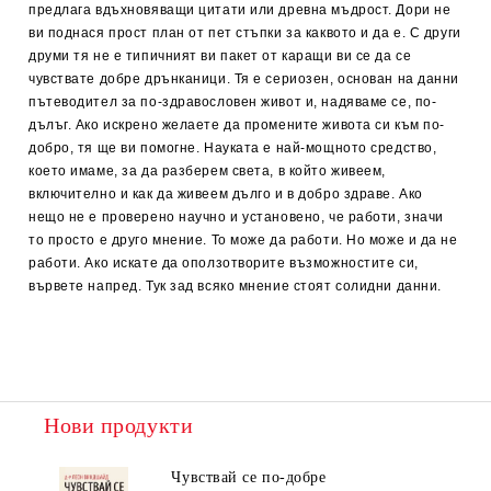
предлага вдъхновяващи цитати или древна мъдрост. Дори не
ви поднася прост план от пет стъпки за каквото и да е. С други
друми тя не е типичният ви пакет от каращи ви се да се
чувствате добре дрънканици. Тя е сериозен, основан на данни
пътеводител за по-здравословен живот и, надяваме се, по-
дълъг. Ако искрено желаете да промените живота си към по-
добро, тя ще ви помогне. Науката е най-мощното средство,
което имаме, за да разберем света, в който живеем,
включително и как да живеем дълго и в добро здраве. Ако
нещо не е проверено научно и установено, че работи, значи
то просто е друго мнение. То може да работи. Но може и да не
работи. Ако искате да оползотворите възможностите си,
вървете напред. Тук зад всяко мнение стоят солидни данни.
Нови продукти
Чувствай се по-добре