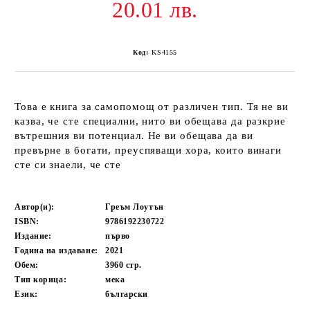
20.01 лв.
Код:
KS4155
Това е книга за самопомощ от различен тип. Тя не ви
казва, че сте специални, нито ви обещава да разкрие
вътрешния ви потенциал. Не ви обещава да ви
превърне в богати, преуспяващи хора, които винаги
сте си знаели, че сте
Автор(и):
Греъм Лоутън
ISBN:
9786192230722
Издание:
първо
Година на издаване:
2021
Обем:
3960
стр.
Тип корица:
мека
Език:
български