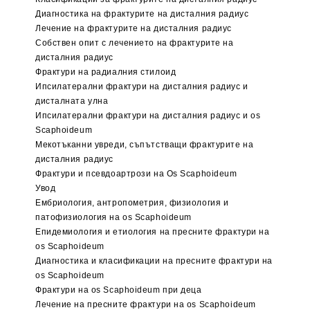
Диагностика на фрактурите на дисталния радиус
Лечение на фрактурите на дисталния радиус
Собствен опит с лечението на фрактурите на
дисталния радиус
Фрактури на радиалния стилоид
Ипсилатерални фрактури на дисталния радиус и
дисталната улна
Ипсилатерални фрактури на дисталния радиус и os
Scaphoideum
Мекотъканни увреди, съпътстващи фрактурите на
дисталния радиус
Фрактури и псевдоартрози на Os Scaphoideum
Увод
Ембриология, антропометрия, физиология и
патофизиология на os Scaphoideum
Епидемиология и етиология на пресните фрактури на
os Scaphoideum
Диагностика и класификации на пресните фрактури на
os Scaphoideum
Фрактури на os Scaphoideum при деца
Лечение на пресните фрактури на os Scaphoideum