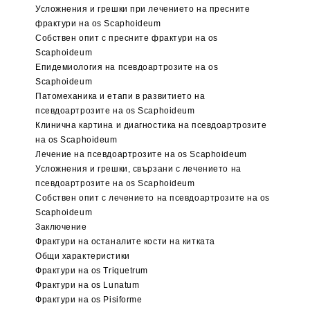
Усложнения и грешки при лечението на пресните
фрактури на os Scaphoideum
Собствен опит с пресните фрактури на os
Scaphoideum
Епидемиология на псевдоартрозите на os
Scaphoideum
Патомеханика и етапи в развитието на
псевдоартрозите на os Scaphoideum
Клинична картина и диагностика на псевдоартрозите
на os Scaphoideum
Лечение на псевдоартрозите на os Scaphoideum
Усложнения и грешки, свързани с лечението на
псевдоартрозите на os Scaphoideum
Собствен опит с лечението на псевдоартрозите на os
Scaphoideum
Заключение
Фрактури на останалите кости на китката
Общи характеристики
Фрактури на os Triquetrum
Фрактури на os Lunatum
Фрактури на os Pisiforme