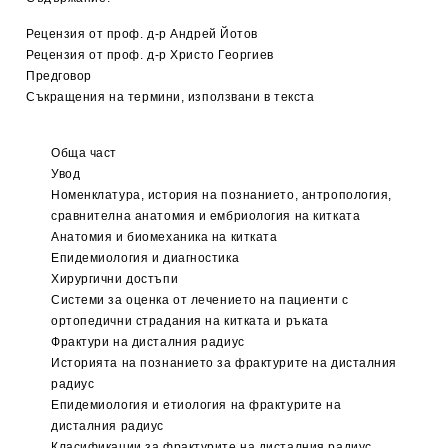
Рецензия от проф. д-р Андрей Йотов
Рецензия от проф. д-р Христо Георгиев
Предговор
Съкращения на термини, използвани в текста
Обща част
Увод
Номенклатура, история на познанието, антропология,
сравнителна анатомия и ембриология на китката
Анатомия и биомеханика на китката
Епидемиология и диагностика
Хирургични достъпи
Системи за оценка от лечението на пациенти с
ортопедични страдания на китката и ръката
Фрактури на дисталния радиус
Историята на познанието за фрактурите на дисталния
радиус
Епидемиология и етиология на фрактурите на
дисталния радиус
Класификации за фрактурите на дисталния радиус