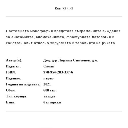
Код:
KS4142
Настоящата монография представя съвременните виждания
за анатомията, биомеханиката, фрактурната патология и
собствен опит относно хирургията и терапията на ръката
Автор(и):
Доц. д-р Людмил Симеонов, д.м.
Издател:
Сиела
ISBN:
978-954-283-337-6
Издание:
първо
Година на издаване:
2021
Обем:
688
стр.
Тип корица:
твърда
Език:
български
Добави в желани