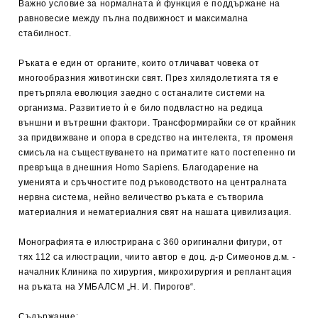
Важно условие за нормалната ѝ функция е поддържане на
равновесие между пълна подвижност и максимална
стабилност.
Ръката е един от органите, които отличават човека от
многообразния животински свят. През хилядолетията тя е
претърпяла еволюция заедно с останалите системи на
организма. Развитието ѝ е било подвластно на редица
външни и вътрешни фактори. Трансформирайки се от крайник
за придвижване и опора в средство на интелекта, тя променя
смисъла на съществуването на приматите като постепенно ги
превръща в днешния Homo Sapiens. Благодарение на
уменията и сръчностите под ръководството на централната
нервна система, нейно величество ръката е сътворила
материалния и нематериалния свят на нашата цивилизация.
Монографията е илюстрирана с 360 оригинални фигури, от
тях 112 са илюстрации, чиито автор е доц. д-р Симеонов д.м. -
началник Клиника по хирургия, микрохирургия и реплантация
на ръката на УМБАЛСМ „Н. И. Пирогов“.
Съдържание: