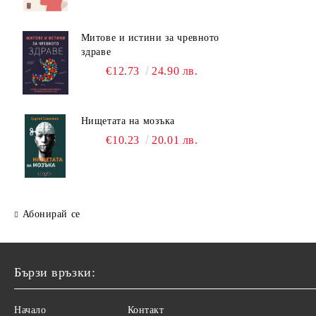
Митове и истини за чревното
здраве
€12.73
24.90 лв.
Нищетата на мозъка
€10.23
20.01 лв.
Абонирай се
Бързи връзки:
Начало
Контакт