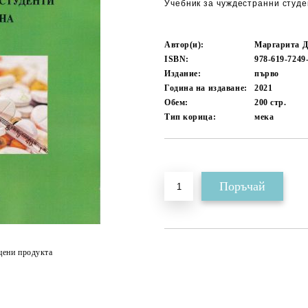
Учебник за чуждестранни студе
Автор(и):
Маргарита Д
ISBN:
978-619-7249
Издание:
първо
Година на издаване:
2021
Обем:
200
стр.
Тип корица:
мека
Добави в желани
цени продукта