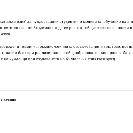
лгарски език" за чуждестранни студенти по медицина, обучение на ан
ответстват на необходимостта да се развият общите езикови знания и
ксика.
 преведени термини, терминологични словосъчетания и текстове, пред
нтролния блок при реализиране на общообразователния процес. Дава 
е на чужденци при изучаването на българския език като чужд.
за новини