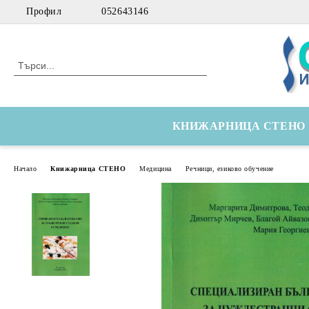
Профил
052643146
КНИЖАРНИЦА СТЕНО
Начало
Книжарница СТЕНО
Медицина
Речници, езиково обучение