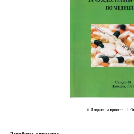
Изпрати на приятел
О