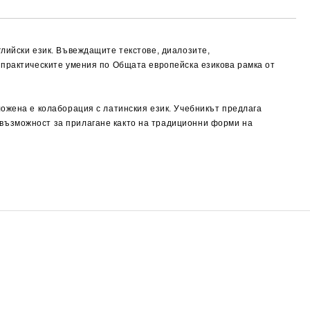
глийски език. Въвеждащите текстове, диалозите,
 практическите умения по Общата европейска езикова рамка от
ложена е колаборация с латинския език. Учебникът предлага
възможност за прилагане както на традиционни форми на