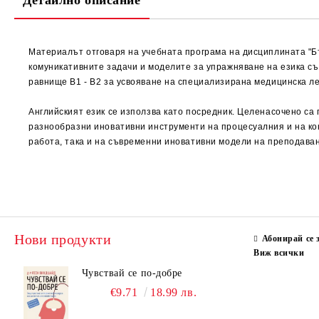
Детайлно описание
Материалът отговаря на учебната програма на дисциплината "Бъ
комуникативните задачи и моделите за упражняване на езика съ
равнище B1 - B2 за усвояване на специализирана медицинска ле
Английският език се използва като посредник. Целенасочено са
разнообразни иновативни инструменти на процесуалния и на ко
работа, така и на съвременни иновативни модели на преподаван
Нови продукти
Абонирай се 
Виж всички
Чувствай се по-добре
€9.71
18.99 лв.