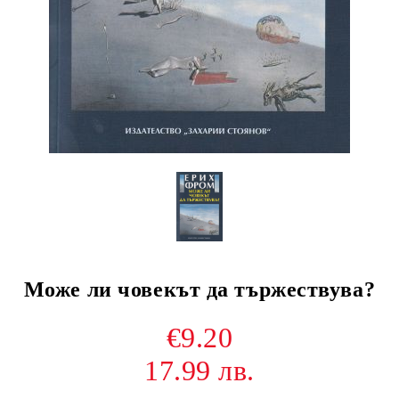
Може ли човекът да тържествува?
€9.20
17.99 лв.