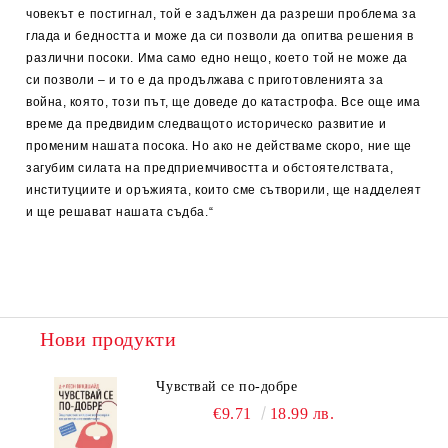
човекът е постигнал, той е задължен да разреши проблема за
глада и бедността и може да си позволи да опитва решения в
различни посоки. Има само едно нещо, което той не може да
си позволи – и то е да продължава с приготовленията за
война, която, този път, ще доведе до катастрофа. Все още има
време да предвидим следващото историческо развитие и
променим нашата посока. Но ако не действаме скоро, ние ще
загубим силата на предприемчивостта и обстоятелствата,
институциите и оръжията, които сме сътворили, ще надделеят
и ще решават нашата съдба.“
Нови продукти
Чувствай се по-добре
€9.71
18.99 лв.