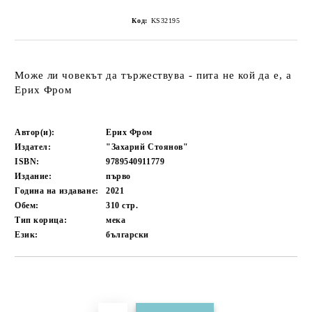
Код:
KS32195
Може ли човекът да тържествува - пита не кой да е, а
Ерих Фром
Автор(и):
Ерих Фром
Издател:
"Захарий Стоянов"
ISBN:
9789540911779
Издание:
първо
Година на издаване:
2021
Обем:
310
стр.
Тип корица:
мека
Език:
български
Добави в желани