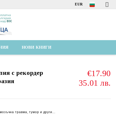
EUR
НИЯ
НОВИ КНИГИ
€17.90
пия с рекордер
фазия
35.01 лв.
мозъчна травма, тумор и други...