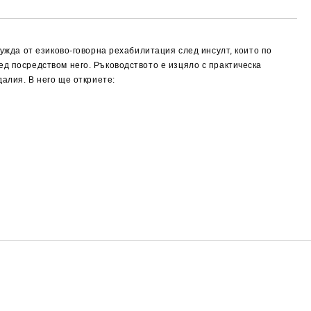
нужда от езиково-говорна рехабилитация след инсулт, които по
пед посредством него.
Ръководството е изцяло с практическа
далия. В него ще откриете: