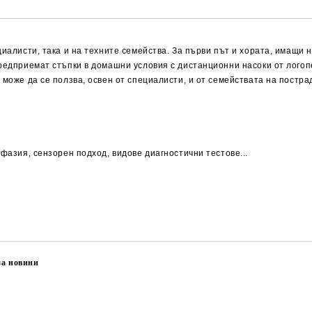
циалисти, така и на техните семейства. За първи път и хората, имащи 
предприемат стъпки в домашни условия с дистанционни насоки от лого
 може да се ползва, освен от специалисти, и от семействата на постра
афазия, сензорен подход, видове диагностични тестове...
за новини