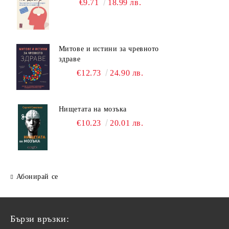
€9.71
18.99 лв.
Митове и истини за чревното
здраве
€12.73
24.90 лв.
Нищетата на мозъка
€10.23
20.01 лв.
Абонирай се
Бързи връзки: