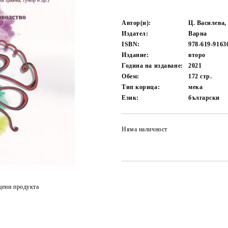
Автор(и):
Ц. Василева,
Издател:
Варна
ISBN:
978-619-9163
Издание:
второ
Година на издаване:
2021
Обем:
172
стр.
Тип корица:
мека
Език:
български
Няма наличност
цени продукта