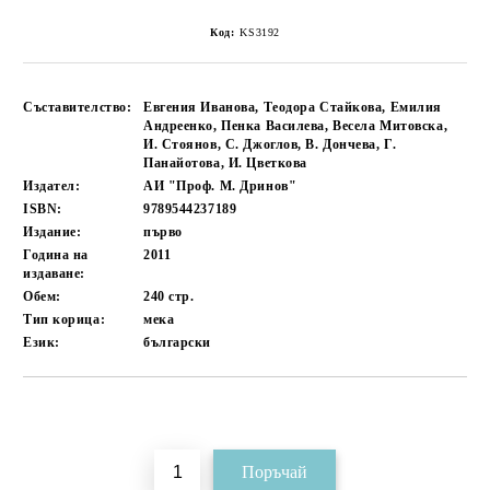
Код:
KS3192
Съставителство:
Евгения Иванова, Теодора Стайкова, Емилия
Андреенко, Пенка Василева, Весела Митовска,
И. Стоянов, С. Джоглов, В. Дончева, Г.
Панайотова, И. Цветкова
Издател:
АИ "Проф. М. Дринов"
ISBN:
9789544237189
Издание:
първо
Година на
2011
издаване:
Обем:
240
стр.
Тип корица:
мека
Език:
български
Добави в желани