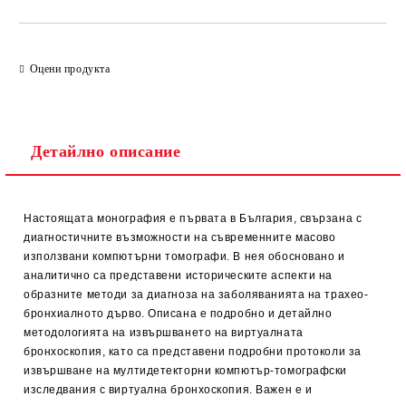
Оцени продукта
Детайлно описание
Настоящата монография е първата в България, свързана с
диагностичните възможности на съвременните масово
използвани компютърни томографи. В нея обосновано и
аналитично са представени историческите аспекти на
образните методи за диагноза на заболяванията на трахео-
бронхиалното дърво. Описана е подробно и детайлно
методологията на извършването на виртуалната
бронхоскопия, като са представени подробни протоколи за
извършване на мултидетекторни компютър-томографски
изследвания с виртуална бронхоскопия. Важен е и