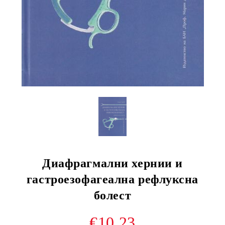
Диафрагмални хернии и
гастроезофагеална рефлуксна
болест
€10.23