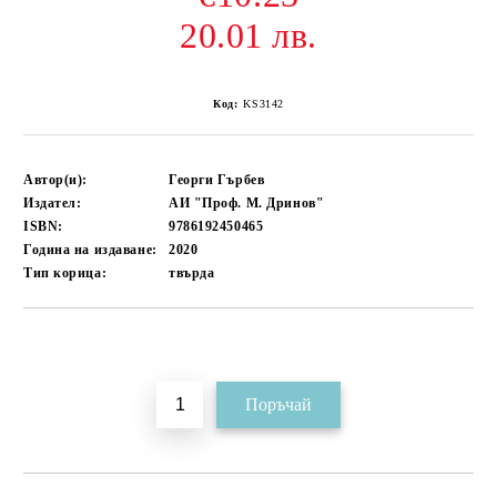
20.01 лв.
Код:
KS3142
Автор(и):
Георги Гърбев
Издател:
АИ "Проф. М. Дринов"
ISBN:
9786192450465
Година на издаване:
2020
Тип корица:
твърда
Добави в желани