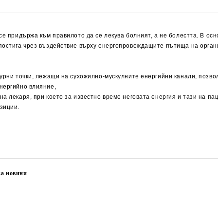
се придържа към правилото да се лекува болният, а не болестта. В осн
постига чрез въздействие върху енергопровеждащите пътища на органи
урни точки, лежащи на сухожилно-мускулните енергийни канали, позвол
нергийно влияние,
а лекаря, при което за известно време неговата енергия и тази на па
зиции.
за новини