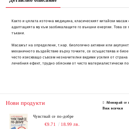
Детайлно описание
Както и цялата източна медицина, класическият китайски масаж 
адаптацията му към заобикалащите го външни енергии. Това се 
тъкани.
Масажът на определени, т.нар. биологично активни или акупункт
механичното въздействие върху точките, се осъществява и биое
често изискващо съвсем незначителни видими усилия от страна н
лечебния ефект, трудно обясним от чисто материалистически по
Нови продукти
Абонирай се 
Виж всички
Чувствай се по-добре
€9.71
18.99 лв.