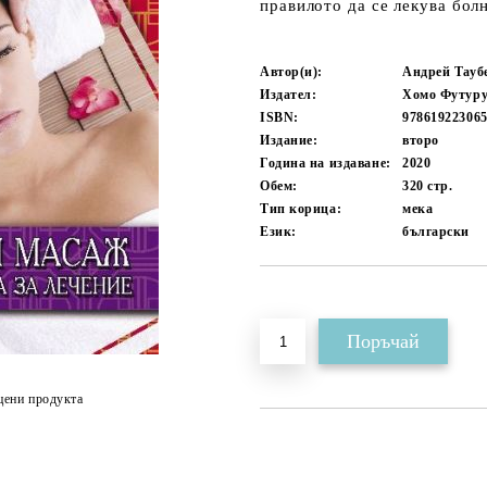
правилото да се лекува болн
Автор(и):
Андрей Тауб
Издател:
Хомо Футуру
ISBN:
97861922306
Издание:
второ
Година на издаване:
2020
Обем:
320
стр.
Тип корица:
мека
Език:
български
Добави в желани
цени продукта