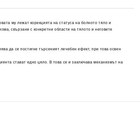
овата му лежат корекцията на статуса на болното тяло и
зма, свързани с конкретни области на тялото и неговите
ява да се постигне търсеният лечебен ефект, при това освен
циента стават едно цяло. В това се и заключава механизмът на