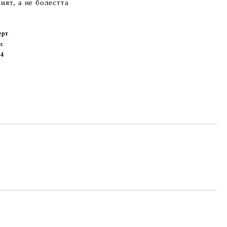
ият, а не болестта
ерт
с
54