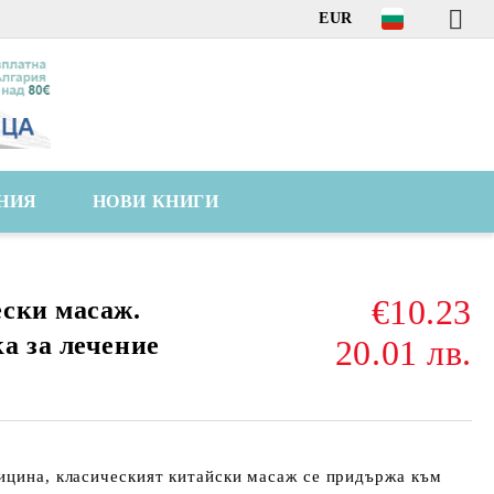
EUR
НИЯ
НОВИ КНИГИ
€10.23
ски масаж.
а за лечение
20.01 лв.
ицина, класическият китайски масаж се придържа към