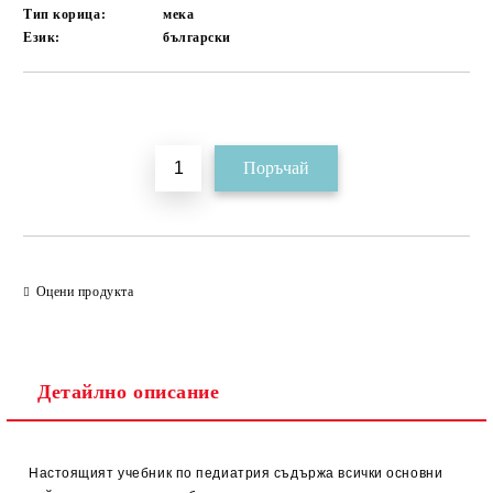
Тип корица:
мека
Език:
български
Добави в желани
Оцени продукта
Детайлно описание
Настоящият учебник по педиатрия съдържа всички основни