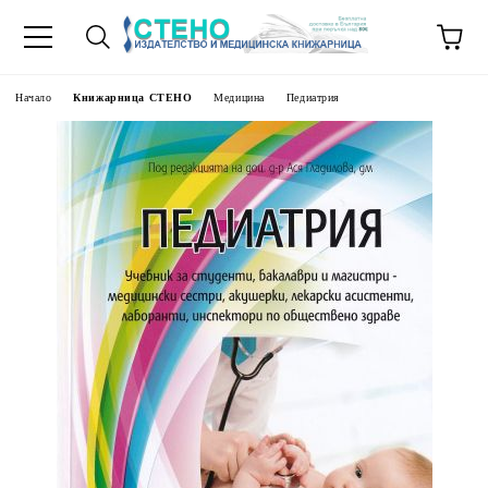
Начало
Книжарница СТЕНО
Медицина
Педиатрия