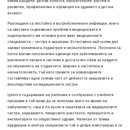
нейни раздели: детски болести, неонатология, растеж и
развитие, профилактика и промоция на здравето в детска
възраст.
Разгледани са обстойно и вътреболничните инфекции, които
са световен съвременен проблем в медицинската и
недопускането им основна роля имат медицинските
специалисти – сестри и акушерки.
Естествено най-голям дял
заемат клиничната педиатрия и неонатологията. Посочени са
почти всички нозологични единици при заболяванията на
различните органи и системи в достатъчен обем за нуждите
на обучението на студентите.
Широко е застепена и
неонатологията, тъй като грижите за новородените
съставляват една голяма част от дейността акушерките и
впоследствие на медицинските сестри.
Цялото съдържание на учебника е съобразено с учебните
програми и той може да се използва както по време на
ожбучението, така и по-късно в практиката на медицинските
сестри, акушерките, лекарските асистенти, лаборантите и
инспекторите по обществено здраве. Написан от трима
ерудирани и опитни специалисти той е добре илюстриран и се