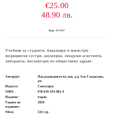
€25.00
48.90 лв.
Код:
KS3097
Учебник за студенти, бакалаври и магистри -
медицински сестри, акушерки, лекарски асистенти,
лаборанти, инспектори по обществено здраве
Автор(и):
Под редакцията на доц. д-р Ася Гладилова,
дм
Издател:
Симелпрес
ISBN:
978-619-183-082-4
Издание:
първо
Година на
2020
издаване:
Обем:
324
стр.