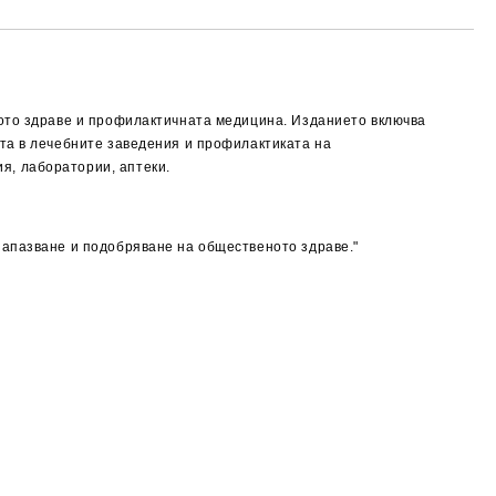
ното здраве и профилактичната медицина. Изданието включва
ята в лечебните заведения и профилактиката на
я, лаборатории, аптеки.
запазване и подобряване на общественото здраве."