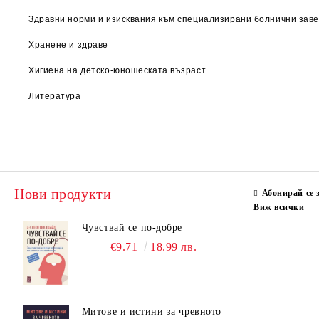
Здравни норми и изисквания към специализирани болнични заве
Хранене и здраве
Хигиена на детско-юношеската възраст
Литература
Нови продукти
Абонирай се 
Виж всички
Чувствай се по-добре
€9.71
18.99 лв.
Митове и истини за чревното