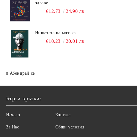
здраве
€12.73
24.90 лв.
Нищетата на мозъка
€10.23
20.01 лв.
Абонирай се
Бързи връзки:
Начало
Контакт
За Нас
Общи условия