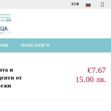
EUR
НИЯ
НОВИ КНИГИ
€7.67
ата и
денти от
15.00 лв.
лежи