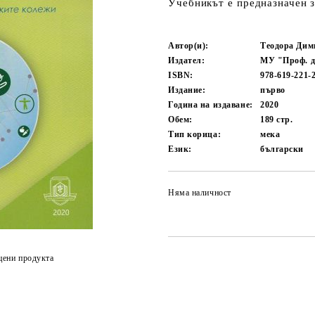
Учебникът е предназначен 
Автор(и):
Теодора Дим
Издател:
МУ "Проф. д
ISBN:
978-619-221-
Издание:
първо
Година на издаване:
2020
Обем:
189
стр.
Тип корица:
мека
Език:
български
Няма наличност
цени продукта