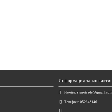
Информация за контакти:
Имейл:
stenotrade@gmail.co
Телефон:
052643146