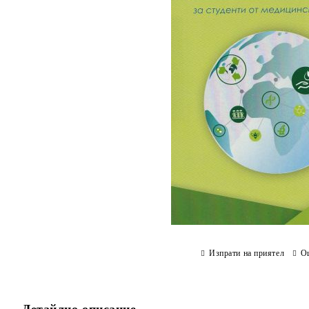
Изпрати на приятел
О