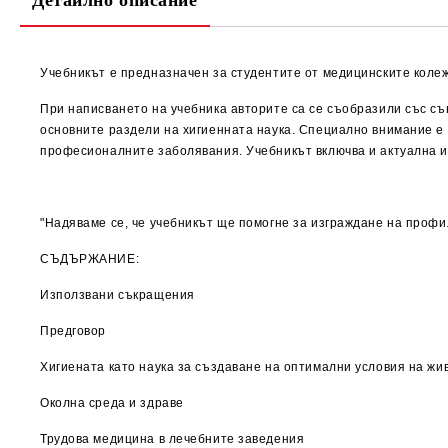
Детайлно описание
Учебникът е предназначен за студентите от медицинските коле
При написването на учебника авторите са се съобразили със с
основните раздели на хигиенната наука. Специално внимание е 
професионалните заболявания. Учебникът включва и актуална 
"Надяваме се, че учебникът ще помогне за изграждане на проф
СЪДЪРЖАНИЕ:
Използвани съкращения
Предговор
Хигиената като наука за създаване на оптимални условия на жив
Околна среда и здраве
Трудова медицина в лечебните заведения