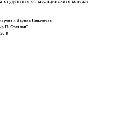
за студентите от медицинските колежи
итрова и Дарина Найденова
-р П. Стоянов"
256-8
Добави в желани