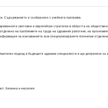
жи. Съдържанието е съобразено с учебната програма.
ъвременните световни и европейски стратегии в областта на обществе
отделено на проблемите на труда на здравния работник, на ергономи
информация за изискванията към специализираните болнични отделени
илактичен подход в бъдещите здравни специалисти и ще допринесе за 
от. Хигиена и екология