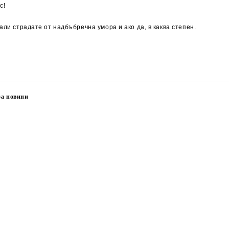
с!
дали страдате от
надбъбречна умора
и ако да, в каква степен.
за новини