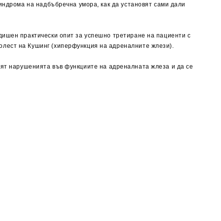
синдрома на
надбъбречна умора
, как да установят сами дали
дишен практически опит за успешно третиране на пациенти с
олест на Кушинг (хиперфункция на адреналните жлези).
вят нарушенията във функциите на адреналната жлеза и да се