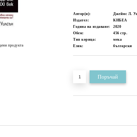
Автор(и):
Джеймс Л. У
Издател:
КИБЕА
Година на издаване:
2020
Обем:
456
стр.
Тип корица:
мека
цени продукта
Език:
български
Добави в желани