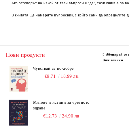
Ако отговорът на някой от тези въпроси е "да", тази книга е за ва
В книгата ще намерите въпросник, с който сами да определите 
Нови продукти
Абонирай се 
Виж всички
Чувствай се по-добре
€9.71
18.99 лв.
Митове и истини за чревното
здраве
€12.73
24.90 лв.