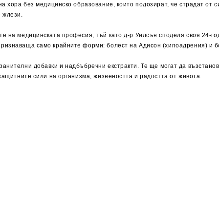
на хора без медицинско образование, които подозират, че страдат от 
 жлези.
е на медицинската професия, тъй като д-р Уилсън споделя своя 24-го
ризнаваща само крайните форми: болест на Адисон (хипоадрения) и б
хранителни добавки и
надбъбречни
екстракти. Те ще могат да възстано
 защитните сили на организма, жизнеността и радостта от живота.