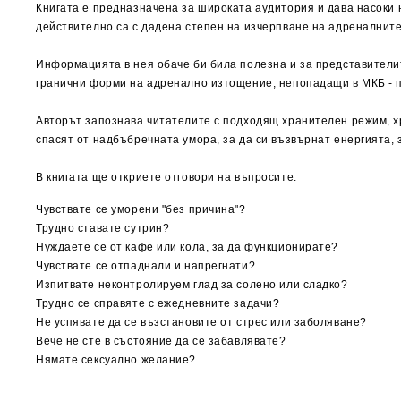
Книгата е предназначена за широката аудитория и дава насоки 
действително са с дадена степен на изчерпване на адреналните
Информацията в нея обаче би била полезна и за представителит
гранични форми на адренално изтощение, непопадащи в МКБ - п
Авторът запознава читателите с подходящ хранителен режим, 
спасят от
надбъбречната умора
, за да си възвърнат енергията,
В книгата ще откриете отговори на въпросите:
Чувствате се уморени "без причина"?
Трудно ставате сутрин?
Нуждаете се от кафе или кола, за да функционирате?
Чувствате се отпаднали и напрегнати?
Изпитвате неконтролируем глад за солено или сладко?
Трудно се справяте с ежедневните задачи?
Не успявате да се възстановите от стрес или заболяване?
Вече не сте в състояние да се забавлявате?
Нямате сексуално желание?