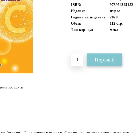
ISBN:
97895434515
Издание:
първо
Година на издаване:
2020
Обем:
112
стр.
Тип корица:
мека
Добави в желани
цени продукта