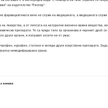
а Витамин С и кислородна вода. С помощта на тази терапия се лекуват
аже" на издателство "Распер".
а, че фармацевтиката вече не служи на медицината, а медицината служ
та на лекарства, а от липсата на натурални жизнено важни вещества, к
имически препарати. Те са чуждо тяло за организма и черният дроб се 
го други органи, и изправят косите ни от ужас.
бупрофен, нурофен, статини и хиляди други изкуствени препарати. За
атурална немодифицирана храна.
за новини