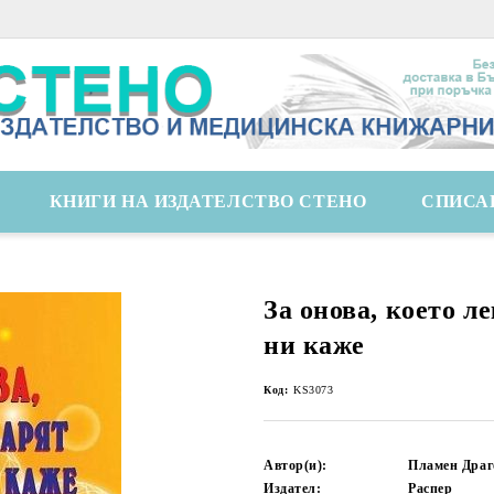
КНИГИ НА ИЗДАТЕЛСТВО СТЕНО
СПИСА
За онова, което л
ни каже
Код:
KS3073
Автор(и):
Пламен Драг
Издател:
Распер