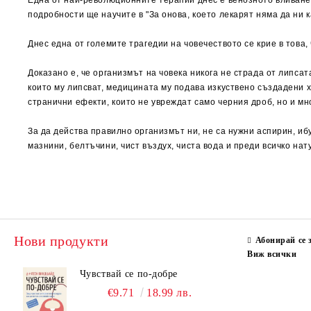
Една от най-революционните терапии днес е венозното вливане н
подробности ще научите в "За онова, което лекарят няма да ни к
Днес една от големите трагедии на човечеството се крие в тов
Доказано е, че организмът на човека никога не страда от липса
които му липсват, медицината му подава изкуствено създадени х
странични ефекти, които не увреждат само черния дроб, но и мно
За да действа правилно организмът ни, не са нужни аспирин, и
мазнини, белтъчини, чист въздух, чиста вода и преди всичко н
Нови продукти
Абонирай се 
Виж всички
Чувствай се по-добре
€9.71
18.99 лв.