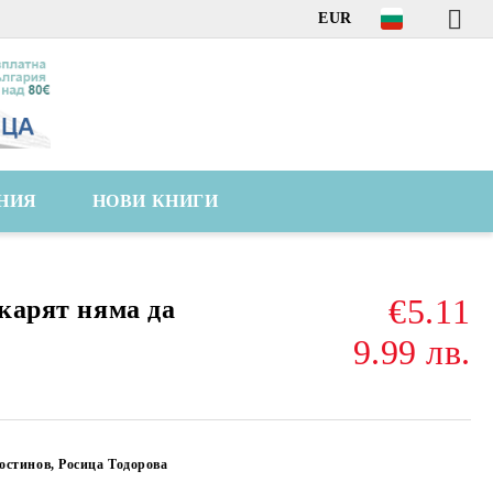
EUR
НИЯ
НОВИ КНИГИ
€5.11
екарят няма да
9.99 лв.
остинов, Росица Тодорова