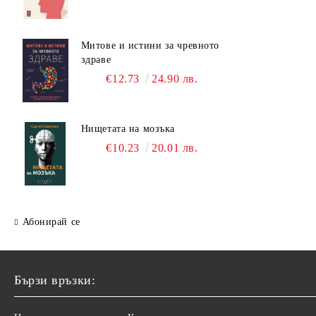
Митове и истини за чревното
здраве
€12.73
24.90 лв.
Нищетата на мозъка
€10.23
20.01 лв.
Абонирай се
Бързи връзки: