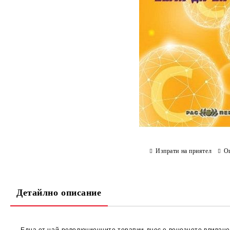
Изпрати на приятел
О
Детайлно описание