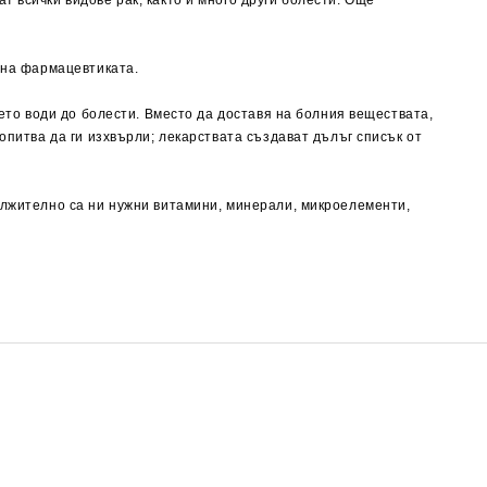
 всички видове рак, както и много други болести. Още
и на фармацевтиката.
оето води до болести. Вместо да доставя на болния веществата,
опитва да ги изхвърли; лекарствата създават дълъг списък от
дължително са ни нужни витамини, минерали, микроелементи,