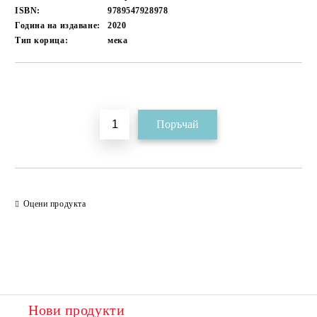
ISBN:
9789547928978
Година на издаване:
2020
Тип корица:
мека
Добави в желани
Оцени продукта
Нови продукти