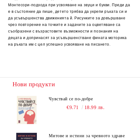
Монтесори-подхода при усвояване на звуци и букви. Преди да
е в състояние да пише, детето трябва да укрепи ръката си и
да усъвършенства движенията й. Рисунките за довършване
чрез повторение на точките и задачите за оцветяване са
съобразени с възрастовите възможности и познания на
децата и допринасят за усъвършенстване фината моторика
на ръката им с цел успешно усвояване на писането.
Нови продукти
Чувствай се по-добре
€9.71
18.99 лв.
Митове и истини за чревното здраве