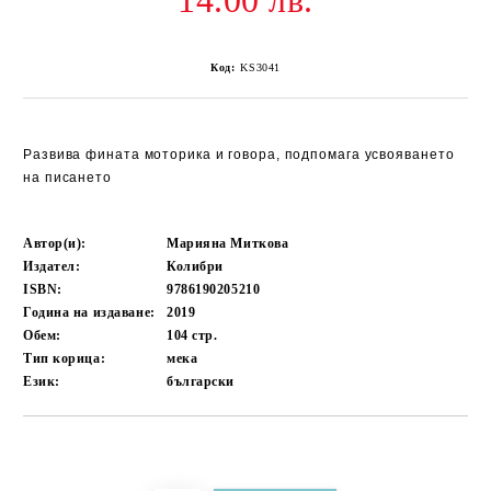
14.00 лв.
Код:
KS3041
Развива фината моторика и говора, подпомага усвояването
на писането
Автор(и):
Марияна Миткова
Издател:
Колибри
ISBN:
9786190205210
Година на издаване:
2019
Обем:
104
стр.
Тип корица:
мека
Език:
български
Добави в желани