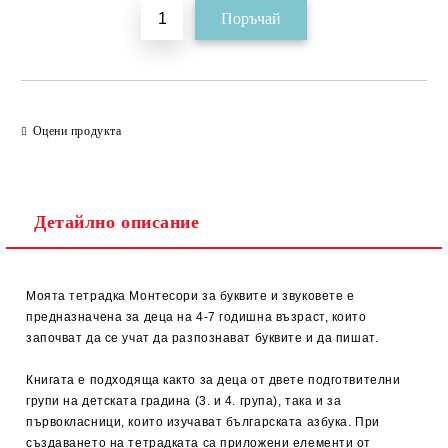
Оцени продукта
Детайлно описание
Моята тетрадка Монтесори за буквите и звуковете е
предназначена за деца на 4-7 годишна възраст, които
започват да се учат да разпознават буквите и да пишат.
Книгата е подходяща както за деца от двете подготвителни
групи на детската градина (3. и 4. група), така и за
първокласници, които изучават българската азбука. При
създаването на тетрадката са приложени елементи от