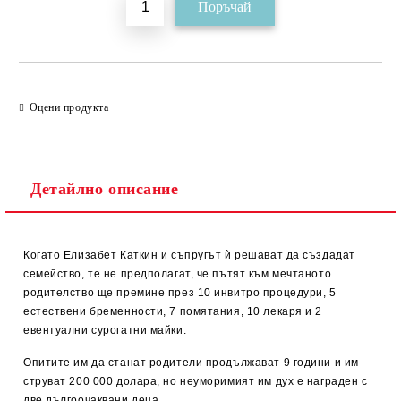
Оцени продукта
Детайлно описание
Когато Елизабет Каткин и съпругът ѝ решават да създадат
семейство, те не предполагат, че пътят към мечтаното
родителство ще премине през 10 инвитро процедури, 5
естествени бременности, 7 помятания, 10 лекаря и 2
евентуални сурогатни майки.
Опитите им да станат родители продължават 9 години и им
струват 200 000 долара, но неуморимият им дух е награден с
две дългоочаквани деца.