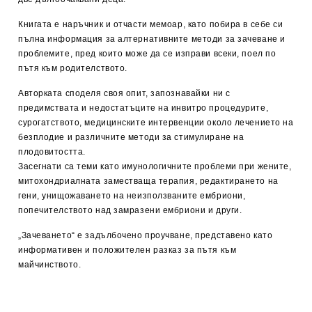
Книгата е наръчник и отчасти мемоар, като побира в себе си
пълна информация за алтернативните методи за зачеване и
проблемите, пред които може да се изправи всеки, поел по
пътя към родителството.
Авторката споделя своя опит, запознавайки ни с
предимствата и недостатъците на инвитро процедурите,
сурогатството, медицинските интервенции около лечението на
безплодие и различните методи за стимулиране на
плодовитостта.
Засегнати са теми като имунологичните проблеми при жените,
митохондриалната заместваща терапия, редактирането на
гени, унищожаването на неизползваните ембриони,
попечителството над замразени ембриони и други.
„Зачеването“ е задълбочено проучване, представено като
информативен и положителен разказ за пътя към
майчинството.