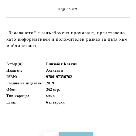
Код:
KS3021
„Зачеването“ е задълбочено проучване, представено
като информативен и положителен разказ за пътя към
майчинството
Автор(и):
Елизабет Каткин
Издател:
Асеневци
ISBN:
9786197356762
Година на издаване:
2019
Обем:
362
стр.
Тип корица:
мека
Език:
български
Добави в желани