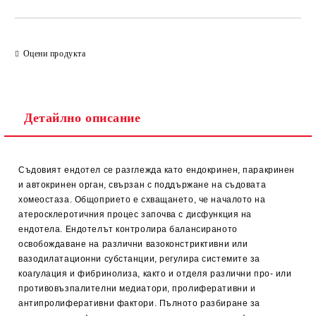
Оцени продукта
Детайлно описание
Съдовият ендотел се разглежда като ендокринен, паракринен
и автокринен орган, свързан с поддържане на съдовата
хомеостаза. Общоприето е схващането, че началото на
атеросклеротичния процес започва с дисфункция на
ендотела. Ендотелът контролира балансираното
освобождаване на различни вазоконстриктивни или
вазодилатационни субстанции, регулира системите за
коагулация и фибринолиза, както и отделя различни про- или
противовъзпалителни медиатори, пролиферативни и
антипролиферативни фактори. Пълното разбиране за