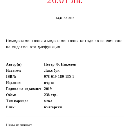
20.01 лв.
Код:
KS3017
Немедикаментозни и медикаментозни методи за повлияване
на ендотелната дисфункция
Автор(и):
Петър Ф. Николов
Издател:
Лакс бук
ISBN:
978-619-189-135-1
Издание:
първо
Година на издаване:
2019
Обем:
238
стр.
Тип корица:
мека
Език:
български
Няма наличност
Добави в желани