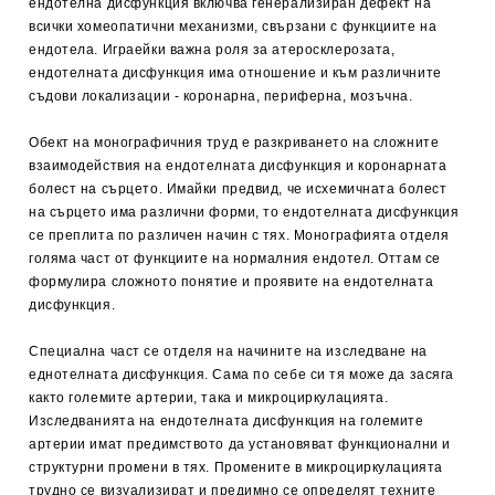
ендотелна дисфункция включва генерализиран дефект на
всички хомеопатични механизми, свързани с функциите на
ендотела. Играейки важна роля за атеросклерозата,
ендотелната дисфункция има отношение и към различните
съдови локализации - коронарна, периферна, мозъчна.
Обект на монографичния труд е разкриването на сложните
взаимодействия на ендотелната дисфункция и коронарната
болест на сърцето. Имайки предвид, че исхемичната болест
на сърцето има различни форми, то ендотелната дисфункция
се преплита по различен начин с тях. Монографията отделя
голяма част от функциите на нормалния ендотел. Оттам се
формулира сложното понятие и проявите на ендотелната
дисфункция.
Специална част се отделя на начините на изследване на
еднотелната дисфункция. Сама по себе си тя може да засяга
както големите артерии, така и микроциркулацията.
Изследванията на ендотелната дисфункция на големите
артерии имат предимството да установяват функционални и
структурни промени в тях. Промените в микроциркулацията
трудно се визуализират и предимно се определят техните