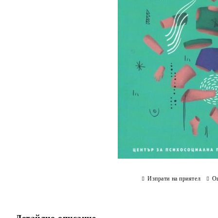
Изпрати на приятел
О