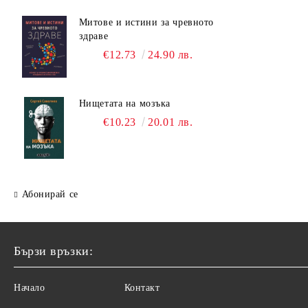
Митове и истини за чревното
здраве
€12.73
24.90 лв.
Нищетата на мозъка
€10.23
20.01 лв.
Абонирай се
Бързи връзки:
Начало
Контакт