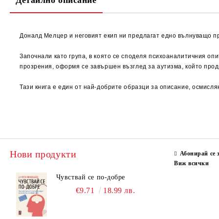
Детайлно описание
Доналд Мелцер и неговият екип ни предлагат едно вълнуващо п
Започнали като група, в която се споделя психоаналитичния оп
прозрения, оформя се завършен възглед за аутизма, който про
Тази книга е един от най-добрите образци за описание, осмисля
Нови продукти
Абонирай се 
Виж всички
Чувствай се по-добре
€9.71
18.99 лв.