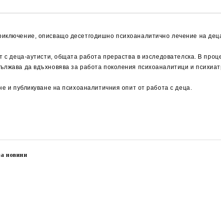
риключение, описващо десетгодишно психоаналитично лечение на деца
ит с деца-аутисти, общата работа прераства в изследователска. В про
дължава да вдъхновява за работа поколения психоаналитици и психиат
не и публикуване на психоаналитичния опит от работа с деца.
за новини