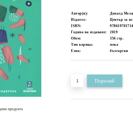
Автор(и):
Доналд Мелц
Издател:
Център за п
ISBN:
97861970371
Година на издаване:
2019
Обем:
356
стр.
Тип корица:
мека
Език:
български
Добави в желани
цени продукта