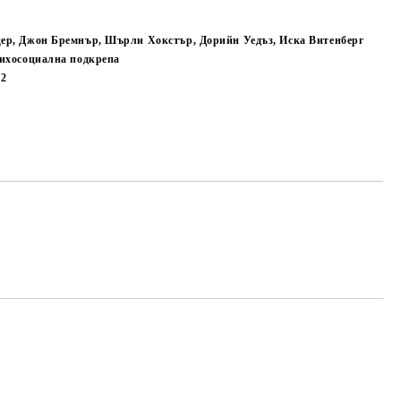
ер, Джон Бремнър, Шърли Хокстър, Дорийн Уедъз, Иска Витенберг
сихосоциална подкрепа
42