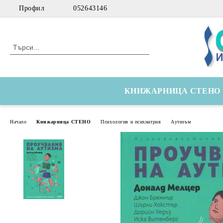
Профил
052643146
КНИЖАРНИЦА СТЕНО
Начало
Книжарница СТЕНО
Психология и психиатрия
Аутизъм