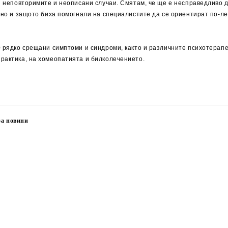
и неповторимите и неописани случаи. Смятам, че ще е несправедливо д
, но и защото биха помогнали на специалистите да се ориентират по-л
0 рядко срещани симптоми и синдроми, както и различните психотера
рактика, на хомеопатията и билколечението.
за новини