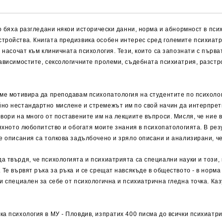
то бяха разгледани някои исторически данни, норма и абнормност в пс
тройства. Книгата предизвика особен интерес сред големите психиатр
е насочат към клиничната психология. Тези, които са запознати с първ
зависимостите, сексологичните пролеми, съдебната психиатрия, разст
ме мотивира да преподавам психопатология на студентите по психологи
но нестандартно мислене и стремежът им по свой начин да интерпрети
вори на много от поставените им на лекциите въпроси. Мисля, че ние 
тяхното любопитство и обогатя моите знания в психопатологията. В рез
те описания са толкова задълбочено и зряло описани и анализирани, ч
 твърдя, че психологията и психиатрията са специални науки и този, к
 Те вървят ръка за ръка и се срещат навсякъде в обществото - в норма 
и специален за себе от психологична и психиатрична гледна точка. Ка
а психология в МУ - Пловдив, изпратих 400 писма до всички психиатри