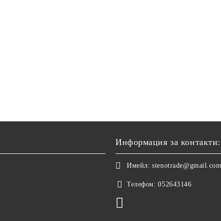
Информация за контакти:
Имейл:
stenotrade@gmail.co
Телефон:
052643146