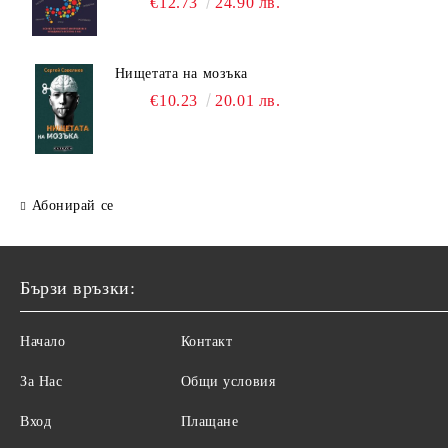
€12.73
24.90 лв.
Нищетата на мозъка
€10.23
20.01 лв.
Абонирай се
Бързи връзки:
Начало
Контакт
За Нас
Общи условия
Вход
Плащане