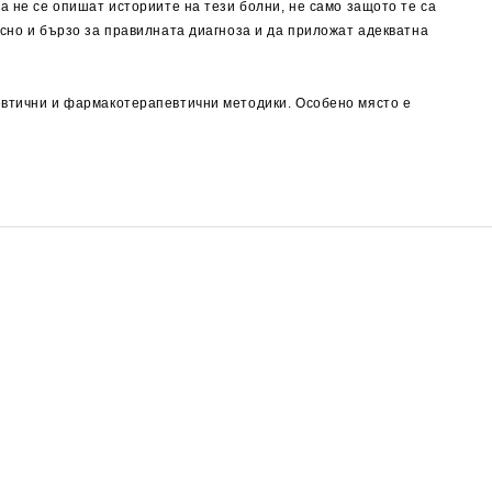
а не се опишат историите на тези болни, не само защото те са
есно и бързо за правилната диагноза и да приложат адекватна
певтични и фармакотерапевтични методики. Особено място е