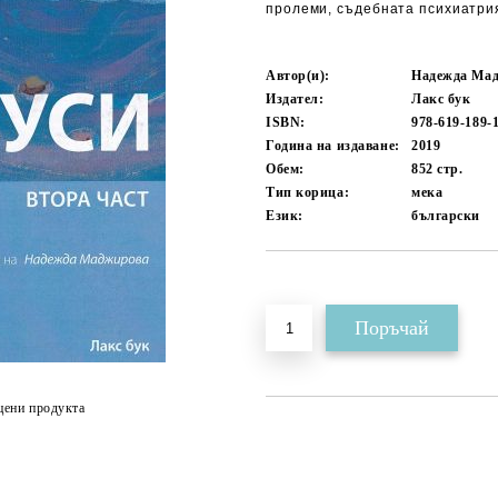
пролеми, съдебната психиатри
Автор(и):
Надежда Мад
Издател:
Лакс бук
ISBN:
978-619-189-
Година на издаване:
2019
Обем:
852
стр.
Тип корица:
мека
Език:
български
Добави в желани
цени продукта