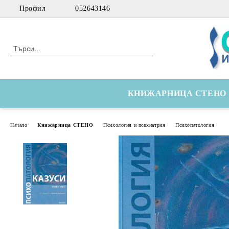
Профил
052643146
КНИЖАРНИЦА СТЕНО
Начало
Книжарница СТЕНО
Психология и психиатрия
Психопатология