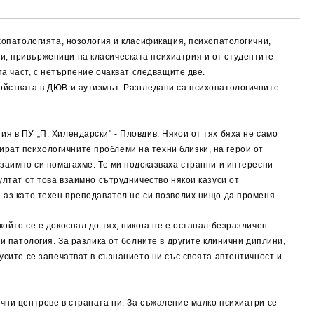
ихопатологията, нозология и класификация, психопатологични,
и, привърженици на класическата психиатрия и от студентите
ата част, с нетърпение очакват следващите две.
ройствата в ДЮВ и аутизмът. Разгледани са психопатологичните
я в ПУ „П. Хилендарски" - Пловдив. Някои от тях бяха не само
рат психологичните проблеми на техни близки, на герои от
взаимно си помагахме. Те ми подсказваха странни и интересни
ултат от това взаимно сътрудничество някои казуси от
е аз като техен преподавател не си позволих нищо да променя.
ойто се е докоснал до тях, никога не е останал безразличен.
и патология. За разлика от болните в другите клинични диплини,
зусите се запечатват в съзнанието ни със своята
автентичност и
чни центрове в страната ни.
За съжаление малко психиатри се