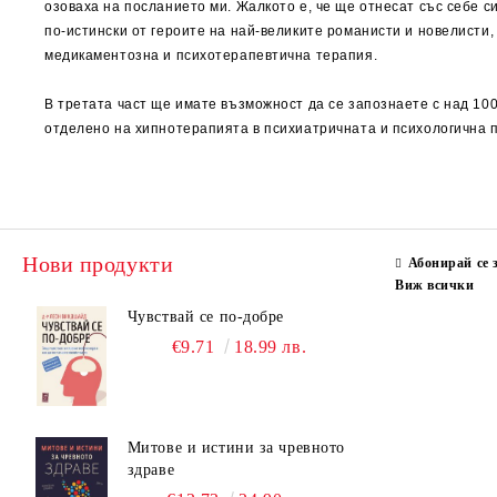
озоваха на посланието ми. Жалкото е, че ще отнесат със себе с
по-истински от героите на най-великите романисти и новелисти
медикаментозна и психотерапевтична терапия.
В третата част ще имате възможност да се запознаете с над 10
отделено на хипнотерапията в психиатричната и психологична п
Нови продукти
Абонирай се 
Виж всички
Чувствай се по-добре
€9.71
18.99 лв.
Митове и истини за чревното
здраве