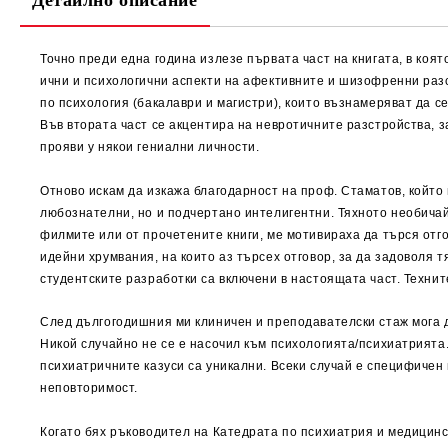
Детайлно описание
Точно преди една година излезе първата част на книгата, в коя
ични и психологични аспекти на афективните и шизофренни разс
по психология (бакалаври и магистри), които възнамеряват да с
Във втората част се акцентира на невротичните разстройства, 
прояви у някои гениални личности.
Отново искам да изкажа благодарност на проф. Стаматов, който 
любознателни, но и подчертано интелигентни. Тяхното необичай
филмите или от прочетените книги, ме мотивираха да търся отго
идейни хрумвания, на които аз търсех отговор, за да задоволя 
студентските разработки са включени в настоящата част. Техни
След дългогодишния ми клиничен и преподавателски стаж мога да
Никой случайно не се е насочил към психологията/психиатрията.
психиатричните казуси са уникални. Всеки случай е специфичен 
неповторимост.
Когато бях ръководител на Катедрата по психиатрия и медицинск