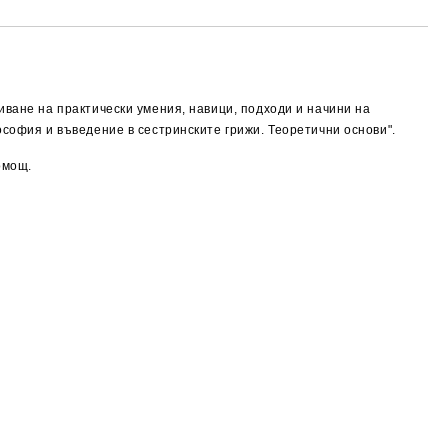
иване на практически умения, навици, подходи и начини на
ософия и въведение в сестринските грижи. Теоретични основи".
омощ.