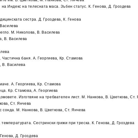
е им. В. Цветкова, М. Нанкова, Ст. Янчева
а Индекс на телесната маса. Зъбен статус. К. Генова, Д. Гроздева
ицинската сестра. Д. Гроздева, К. Генова
 Василева
егло. М. Николова, В. Василева
а, В. Василева
илева
 Частична баня. А. Георгиева, Кр. Стамова
, В. Василева
маче. А. Георгиева, Кр. Стамова
ца. Кр. Стамова, А. Георгиева
мовете. Изготвяне на требвателен лист. М. Нанкова, В. Цветкова, Ст.
кова, Ст. Янчева
сонда. М. Нанкова, В. Цветкова, Ст. Янчева
температурата. Сестрински грижи при треска. К. Генова, Д. Гроздева
Генова, Д. Гроздева