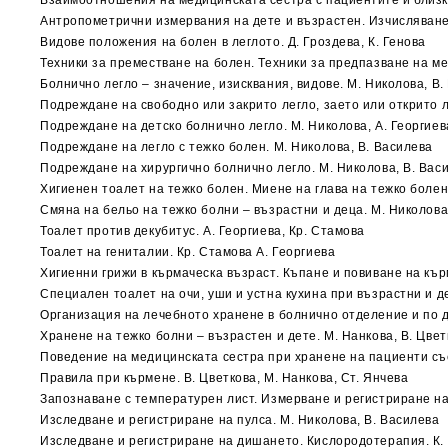
Взаимоотношения на медицинската сестра с пациентите и близкит
Антропометрични измервания на дете и възрастен. Изчисляване н
Видове положения на болен в леглото. Д. Гроздева, К. Генова
Техники за преместване на болен. Техники за предпазване на мед
Болнично легло – значение, изисквания, видове. М. Николова, В.
Подреждане на свободно или закрито легло, заето или открито л
Подреждане на детско болнично легло. М. Николова, А. Георгиев
Подреждане на легло с тежко болен. М. Николова, В. Василева
Подреждане на хирургично болнично легло. М. Николова, В. Вас
Хигиенен тоалет на тежко болен. Миене на глава на тежко болен.
Смяна на бельо на тежко болни – възрастни и деца. М. Николова
Тоалет против декубитус. А. Георгиева, Кр. Стамова
Тоалет на гениталии. Кр. Стамова А. Георгиева
Хигиенни грижи в кърмаческа възраст. Къпане и повиване на кър
Специален тоалет на очи, уши и устна кухина при възрастни и де
Организация на лечебното хранене в болнично отделение и по до
Хранене на тежко болни – възрастен и дете. М. Нанкова, В. Цвет
Поведение на медицинската сестра при хранене на пациенти със 
Правила при кърмене. В. Цветкова, М. Нанкова, Ст. Янчева
Запознаване с температурен лист. Измерване и регистриране на 
Изследване и регистриране на пулса. М. Николова, В. Василева
Изследване и регистриране на дишането. Кислородотерапия. К. 