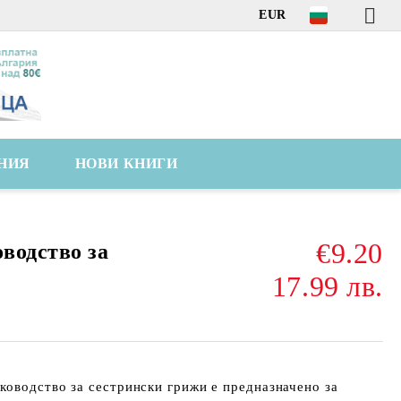
EUR
НИЯ
НОВИ КНИГИ
€9.20
водство за
17.99 лв.
оводство за сестрински грижи е предназначено за