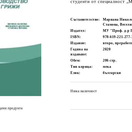
студенти от специалност „М
Съставителство:
Мариана Николов
Стамова, Весел
Издател:
МУ "Проф. д-р 
ISBN:
978-619-221-277-
Издание:
второ, преработ
Година на
2020
издаване:
Обем:
206
стр.
Тип корица:
мека
Език:
български
Няма наличност
цени продукта