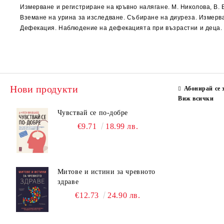
Измерване и регистриране на кръвно налягане. М. Николова, В.
Вземане на урина за изследване. Събиране на диуреза. Измерван
Дефекация. Наблюдение на дефекацията при възрастни и деца. М
Нови продукти
Абонирай се 
Виж всички
Чувствай се по-добре
€9.71
18.99 лв.
Митове и истини за чревното
здраве
€12.73
24.90 лв.