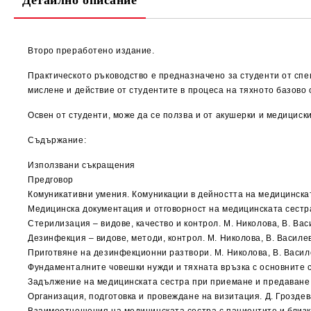
Детайлно описание
Второ преработено издание.
Практическото ръководство е предназначено за студенти от спе
мислене и действие от студентите в процеса на тяхното базово
Освен от студенти, може да се ползва и от акушерки и медицис
Съдържание:
Използвани съкращения
Предговор
Комуникативни умения. Комуникации в дейността на медицинската
Медицинска документация и отговорност на медицинската сестра.
Стерилизация – видове, качество и контрол. М. Николова, В. Ва
Дезинфекция – видове, методи, контрол. М. Николова, В. Василе
Приготвяне на дезинфекционни разтвори. М. Николова, В. Васил
Фундаменталните човешки нужди и тяхната връзка с основните се
Задължение на медицинската сестра при приемане и предаване н
Организация, подготовка и провеждане на визитация. Д. Гроздева