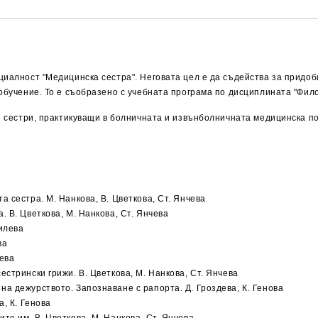
циалност "Медицинска сестра". Неговата цел е да съдейства за придоб
 обучение. То е съобразено с учебната програма по дисциплината "Фил
ки сестри, практикуващи в болничната и извънболничната медицинска п
 сестра. М. Нанкова, В. Цветкова, Ст. Янчева
 В. Цветкова, М. Нанкова, Ст. Янчева
силева
ва
ева
стрински грижи. В. Цветкова, М. Нанкова, Ст. Янчева
а дежурството. Запознаване с рапорта. Д. Гроздева, К. Генова
, К. Генова