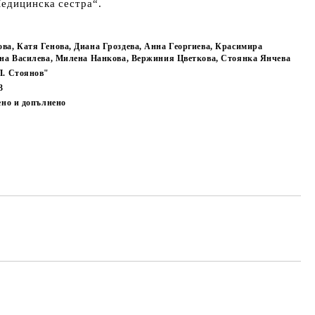
едицинска сестра“.
а, Катя Генова, Диана Гроздева, Анна Георгиева, Красимира
ина Василева, Милена Нанкова, Вержиния Цветкова, Стоянка Янчева
П. Стоянов"
3
ено и допълнено
Добави в желани