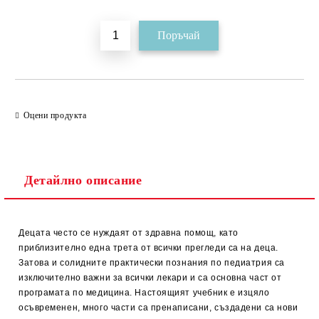
Оцени продукта
Детайлно описание
Децата често се нуждаят от здравна помощ, като
приблизително една трета от всички прегледи са на деца.
Затова и солидните практически познания по педиатрия са
изключително важни за всички лекари и са основна част от
програмата по медицина. Настоящият учебник е изцяло
осъвременен, много части са пренаписани, създадени са нови