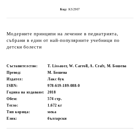
Код:
KS2907
Модерните принципи на лечение в педиатрията,
събрани в един от най-популярните учебници по
детски болести
Съставителство:
T. Lissauer, W. Carroll, A. Craft, М. Бошева
Превод:
М. Бошева
Издател:
Лакс бук
ISBN:
978-619-189-088-0
Година на издаване:
2018
Обем:
574
стр.
Тегло:
1.672
кг
Тип корица:
мека
Език:
български
Добави в желани