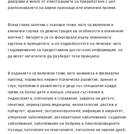
диаграми и много от илюстрациите са преработени с цел
разпознаването на важни признаци или клинични прояви.
Всяка глава започва с основни точки, като са включени и
клинични случаи за демонстрация на особености в клиничния
контекст. Авторите са се фокусирали върху клиничната
картина и принципите, а не подробностите на лечение, като
същевременно са предоставили достатъчно информация, за
да могат читателите да разберат тези принципи.
В изданието са включени теми, като анамнеза и физикален
преглед; нормално нервно-психическо развитие, зрение и
слух; проблеми в развитието и деца със специални нужди;
грижи за болно дете и юноша; спешни състояния в
педиатрията; злополуки и отравяния; закрила на детето;
генетика; перинатална медицина; неонатология; растеж и
пубертет; хранене; гастроентерология; инфекции и имунитет;
алергични заболявания; респираторни заболявания; сърдечни
заболявания; заболявания на бъбрека и пикочопроводните
пътища; патология на гениталиите; патология на черния дроб;