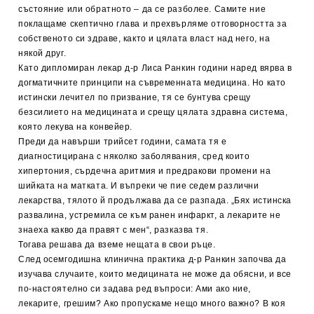
състояние или обратното – да се разболее. Самите ние
поклащаме скептично глава и прехвърляме отговорността за
собственото си здраве, както и цялата власт над него, на
някой друг.
Като дипломиран лекар д-р Лиса Ранкин години наред вярва в
догматичните принципи на съвременната медицина. Но като
истински лечител по призвание, тя се бунтува срещу
безсилието на медицината и срещу цялата здравна система,
която лекува на конвейер.
Преди да навърши трийсет години, самата тя е
диагностицирана с няколко заболявания, сред които
хипертония, сърдечна аритмия и предракови промени на
шийката на матката. И въпреки че пие седем различни
лекарства, тялото й продължава да се разпада. „Бях истинска
развалина, устремила се към ранен инфаркт, а лекарите не
знаеха какво да правят с мен“, разказва тя.
Тогава решава да вземе нещата в свои ръце.
След осемгодишна клинична практика д-р Ранкин започва да
изучава случаите, които медицината не може да обясни, и все
по-настоятелно си задава ред въпроси: Ами ако ние,
лекарите, грешим? Ако пропускаме нещо много важно? В коя