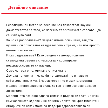
Детайлно описание
Революционен метод за лечение без лекарства! Научни
доказателства за това, че човешкият организъм е способен да
се излекува сам!
Защо се разболяваме? Защото имаме лоши гени, защото
пушим и си похапваме нездравословни храни, или пък просто
имаме лош късмет.
И как оздравяваме? Като отидем на лекар, получим
скъпоценна рецепта с лекарства и коригираме
нездравословните си навици.
Само че това е половината от истината.
Другата половина – може би по-важната! – е в нашето
собствено тяло и ум. В човешкото тяло е скрита огромна
мъдрост, неподозирана сила, до която ние все още едва се
докосваме.
Медицината все още здраво стиска в ръцете си златния ключ
към човешкото здраве и не приема идеята, че чрез мислите и
емоциите си човек може да подобри здравословното си