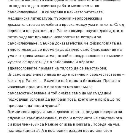
на задачата да открие как работи механизмът на
самоизлекуване. Тя се заравя в най-авторитетната
медицинска литература, търсейки неопровержими
доказателства за целебната връзка между ума и тялото. След
сериозни проучвания, д-р Ранкин намира научни данни, които
потвърждават привидно невероятните истории за
самоизлекуване. Събира доказателства, че физиологията на
тялото може да се промени драстично само благодарение на
ума и открива механизма, по който нездравословните мисли и
чувства се превръщат в заболяване и обратно,
здравословните помагат на тялото да се възстанови.
„В самоизцелението няма нищо мистично и свръхестествено –
казва д-р Ранкин. – Всичко е най-проста биохимия. Просто в
човешкия организъм е заложен механизъм за
самовъзстановяване и той очаква само да му създадем
подходящи условия да направи това, което му е присъщо по
природа – да твори чудеса!“
Всички свои проучвания и доказателства, редица невероятни
случаи на самоизлекуване, както и историята на собственото
си изцеление, Лиса Ранкин описва в книгата „Победа на ума
над медицината“. А в последния раздел представя своя