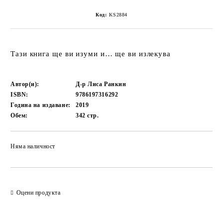
Код:
KS2884
Тази книга ще ви изуми и… ще ви излекува
Автор(и):
Д-р Лиса Ранкин
ISBN:
9786197316292
Година на издаване:
2019
Обем:
342
стр.
Няма наличност
Добави в желани
Оцени продукта