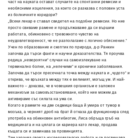
част на науката остават случаите на спонтанни ремисии и
необясними изцеления, за които се разказва с половин уста
из болничните коридори?
„Всеки лекар е ставал свидетел на подобни ремисии. Но ние
просто свиваме рамене и продължаваме да си вършим
работата, обикновено с тревожното чувство на
неудовлетвореност, че не разполагаме с логично обяснение.“
Учен по образование и скептик по природа, д-р Ранкин
започва да търси факти и научни доказателства. Тя проучва
редица „невероятни“ случаи на самоизлекуване на
терминално болни, на „нелечими“ и хронични заболявания.
Започва да търси пресечната точка между науката и „чудото“ и
открива, че връзката между тях е великият, могъщ ум. И най-
важното – доказва, че в човешкия организъм е заложен
механизъм за самовъзстановяване, който ние можем да
активираме със силата на ума си.
Когато в рамките на две седмици баща й умира от тумор в
мозъка, а черният дроб на брат й отказа да функционира след
употреба на обикновен антибиотик, Лиса обръща гръб на
медицината и на цялата си кариера като лекар, продава
къщата си и заминава за провинцията.
Там започва своята изследователска работа и се посвещава