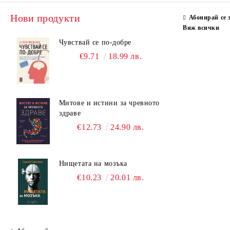
Нови продукти
Абонирай се 
Виж всички
Чувствай се по-добре
€9.71
18.99 лв.
Митове и истини за чревното
здраве
€12.73
24.90 лв.
Нищетата на мозъка
€10.23
20.01 лв.