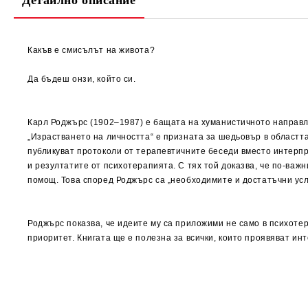
Детайлно описание
Какъв е смисълът на живота?
Да бъдеш онзи, който си.
Карл Роджърс (1902–1987) е бащата на хуманистичното направле
„Израстването на личността“ е призната за шедьовър в областта
публикуват протоколи от терапевтичните беседи вместо интерпр
и резултатите от психотерапията. С тях той доказва, че по-важ
помощ. Това според Роджърс са „необходимите и достатъчни усло
Роджърс показва, че идеите му са приложими не само в психотера
приоритет. Книгата ще е полезна за всички, които проявяват ин