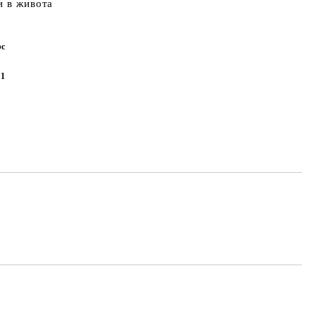
и в живота
рс
61