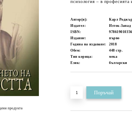
психология – в професията 
Автор(и):
Карл Роджъ
Издател:
Изток-Запад
ISBN:
97861901035
Издание:
първо
Година на издаване:
2018
Обем:
448
стр.
Тип корица:
мека
Език:
български
Добави в желани
цени продукта