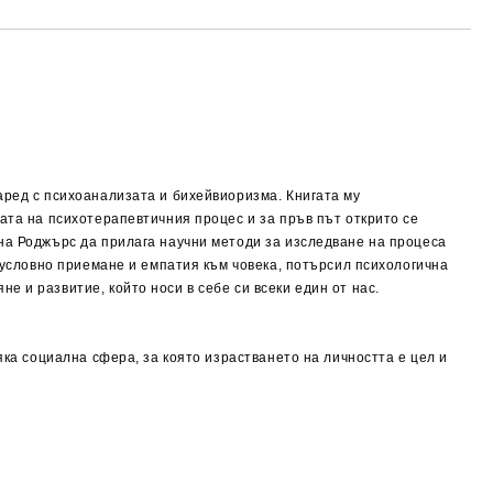
аред с психоанализата и бихейвиоризма. Книгата му
ата на психотерапевтичния процес и за пръв път открито се
 на Роджърс да прилага научни методи за изследване на процеса
езусловно приемане и емпатия към човека, потърсил психологична
 и развитие, който носи в себе си всеки един от нас.
яка социална сфера, за която израстването на личността е цел и