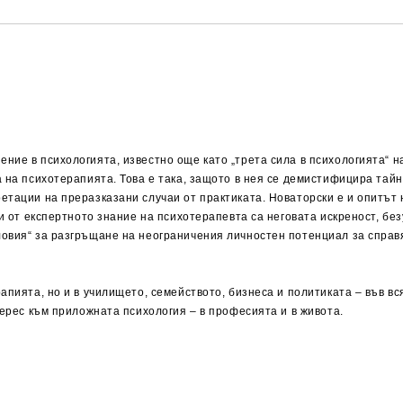
ние в психологията, известно още като „трета сила в психологията“ н
 на психотерапията. Това е така, защото в нея се демистифицира тайн
етации на преразказани случаи от практиката. Новаторски е и опитът
ни от експертното знание на психотерапевта са неговата искреност, б
вия“ за разгръщане на неограничения личностен потенциал за справяне
­пията, но и в училището, семейството, бизнеса и политиката – във вс
терес към приложната психология – в професията и в живота.