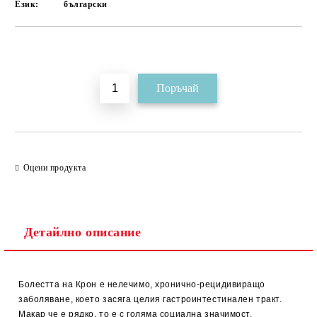
Език:
български
Добави в желани
Оцени продукта
Детайлно описание
Болестта на Крон е нелечимо, хронично-рецидивиращо
заболяване, което засяга целия гастроинтестинален тракт.
Макар че е рядко, то е с голяма социална значимост,