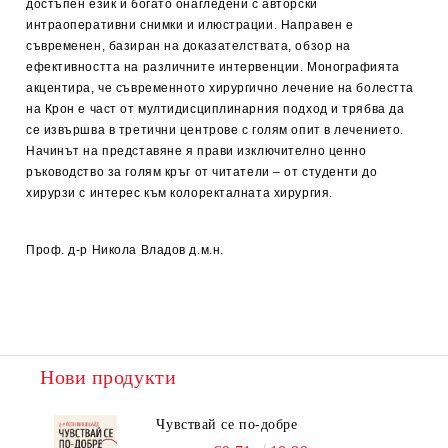
достъпен език и богато онагледени с авторски
интраоперативни снимки и илюстрации. Направен е
съвременен, базиран на доказателствата, обзор на
ефективността на различните интервенции. Монографията
акцентира, че съвременното хирургично лечение на болестта
на Крон е част от мултидисциплинарния подход и трябва да
се извършва в третични центрове с голям опит в лечението.
Начинът на представяне я прави изключително ценно
ръководство за голям кръг от читатели – от студенти до
хирурзи с интерес към колоректалната хирургия.
Проф. д-р Никола Владов д.м.н.
Нови продукти
Чувствай се по-добре