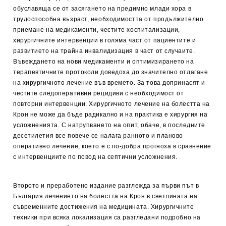
обуславяща се от засягането на предимно млади хора в
трудоспособна възраст, необходимостта от продължително
приемане на медикаменти, честите хоспитализации,
хирургичните интервенции в голяма част от пациентите и
развитието на трайна инвалидизация в част от случаите.
Въвеждането на нови медикаменти и оптимизирането на
терапевтичните протоколи доведоха до значително отлагане
на хирургичното лечение във времето. За това допринасят и
честите следоперативни рецидиви с необходимост от
повторни интервенции. Хирургичното лечение на болестта на
Крон не може да бъде радикално и на практика е хирургия на
усложненията. С натрупването на опит, обаче, в последните
десетилетия все повече се налага ранното и планово
оперативно лечение, което е с по-добра прогноза в сравнение
с интервенциите по повод на септични усложнения.
Второто и преработено издание разглежда за първи път в
България лечението на болестта на Крон в светлината на
съвременните достижения на медицината. Хирургичните
техники при всяка локализация са разгледани подробно на