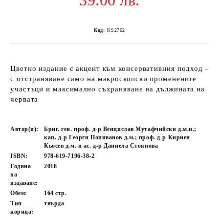
39.00 лв.
Код:
KS2762
Цветно издание с акцент към консервативния подход -
с отстраняване само на макроскопски променените
участъци и максимално съхраняване на дължината на
червата
Автор(и):
Бриг. ген. проф. д-р Венцислав Мутафчийски д.м.н.;
кап. д-р Георги Попиванов д.м.; проф. д-р Кириен
Кьосев д.м. и ас. д-р Даниела Стоянова
ISBN:
978-619-7196-38-2
Година
2018
на
издаване:
Обем:
164
стр.
Тип
твърда
корица: