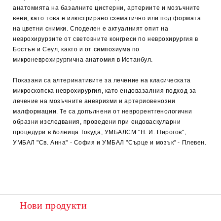
анатомията на базалните цистерни, артериите и мозъчните
вени, като това е илюстрирано схематично или под формата
на цветни снимки. Споделен е актуалният опит на
неврохирурзите от световните конгреси по неврохирургия в
Бостън и Сеул, както и от симпозиума по
микроневрохирургична анатомия в Истанбул.
Показани са алтеринативите за лечение на класическата
микроскопска неврохирургия, като ендовазалния подход за
лечение на мозъчните аневризми и артериовенозни
малформации. Те са допълнени от неврорентгенологични
образни изследвания, проведени при ендоваскуларни
процедури в болница Токуда, УМБАЛСМ "Н. И. Пирогов",
УМБАЛ "Св. Анна" - София и УМБАЛ "Сърце и мозък" - Плевен.
Нови продукти