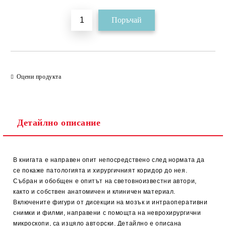
Оцени продукта
Детайлно описание
В книгата е направен опит непосредствено след нормата да
се покаже патологията и хирургичният коридор до нея.
Събран и обобщен е опитът на световноизвестни автори,
както и собствен анатомичен и клиничен материал.
Включените фигури от дисекции на мозък и интраоперативни
снимки и филми, направени с помощта на неврохирургични
микроскопи, са изцяло авторски. Детайлно е описана