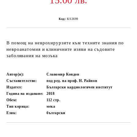
15.00 лв.
Код:
KS2699
В помощ на неврохирурзите към техните знания по
невроанатомия и клиничните изяви на съдовите
заболявания на мозъка
Автор(и):
Славомир Кондов
Съставителство:
под ред. на проф. Н. Райнов
Издател:
Български кардиологичен институт
Година на издаване:
2018
Обем:
112
стр.
Тип корица:
мека
Език:
български
Добави в желани